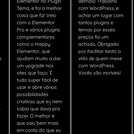
Elementor no Plugin
demais! Trabalho
Tema, e foi a melhor
com WordPress, e
coisa que fiz! Veio
achar um lugar com
com o Elementor
tantos plugins e
Pro e vários plugins
temas por esses
complementares
preços foi um
e
como o Happy
achado. Obrigado
Elementor, que
por facilitar tanto a
o
ajudam muito a dar
vida de quem mexe
um upgrade nos
com WordPress.
sites que faço. É
Vocês são incríveis!
tudo super fácil de
usar e abre várias
possibilidades
criativas que eu nem
m
sabia que dava pra
fazer. O melhor é
que saiu bem mais
em conta do que eu