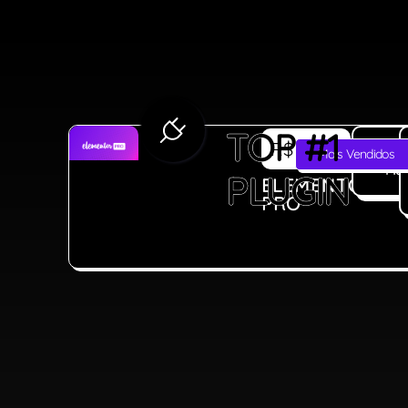
TOP
R$33,90
Saib
Mais Vendidos
Mai
#1
ELEMENTOR
PRO
PLUGIN