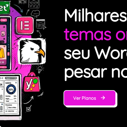
Milhare
temas or
seu Wor
pesar n
Ver Planos