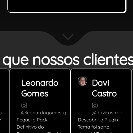
PLANO
 que nossos cliente
Leonardo
Davi
Gomes
Castro
p
@leonardogomes.ig
@davicastro.c
e
Peguei o Pack
Descobrir o Plugin
Definitivo do
Tema foi sorte