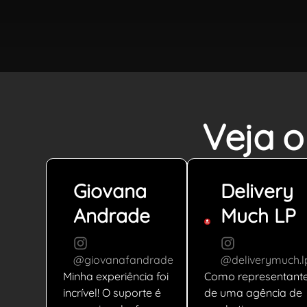
Veja o
Giovana
Delivery
Andrade
Much LP
@giovanafandrade
@deliverymuch.l
Minha experiência foi
Como representant
incrível! O suporte é
de uma agência de