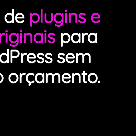
s de
plugins e
iginais
para
dPress sem
o orçamento.