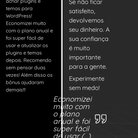
achar plugins e
Se não ficar
temas para
satisfeito,
WordPress!
devolvemos
Economizei muito
seu dinheiro. A
com o plano anual e
foi super fácil de
sua confiança
usar e atualizar os
é muito
plugins e temas
importante
depois. Recomendo
para a gente.
sem pensar duas
vezes! Além disso os
Experimente
bônus ajudaram
sem medo!
demais!!!
Economizei
muito com
o plano
anual e foi
super fácil
de usar (...)