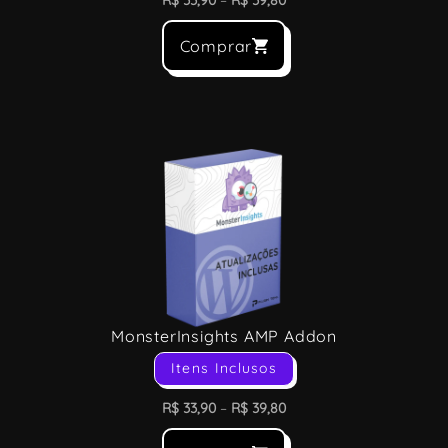
R$
33,90
–
R$
39,80
Comprar
MonsterInsights AMP Addon
Itens Inclusos
R$
33,90
–
R$
39,80