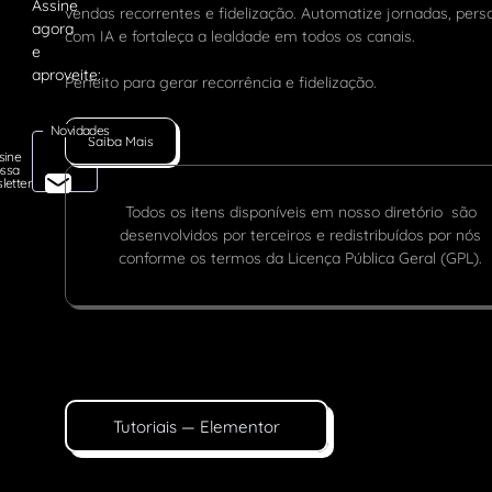
vendas recorrentes e fidelização. Automatize jornadas, pers
com IA e fortaleça a lealdade em todos os canais.
Perfeito para gerar recorrência e fidelização.
Novidades
Saiba Mais
sine
ssa
letter
Todos os itens disponíveis em nosso diretório são
desenvolvidos por terceiros e redistribuídos por nós
conforme os termos da Licença Pública Geral (GPL).
Tutoriais — Elementor