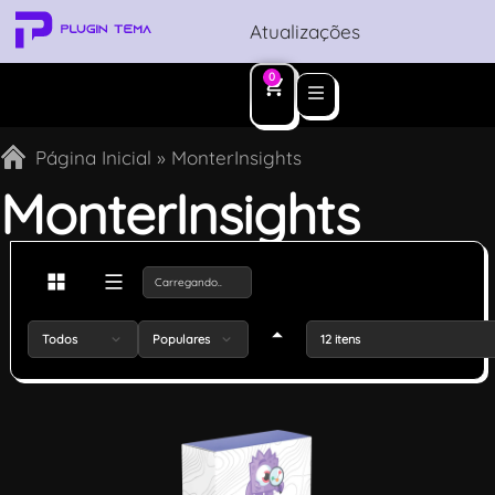
Atualizações
0
Página Inicial
»
MonterInsights
MonterInsights
Carregando
Todos
Populares
12 itens