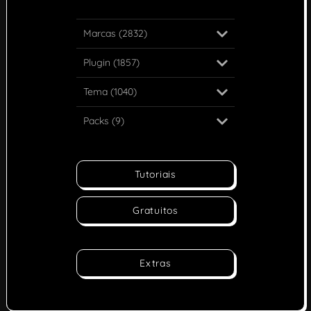
Marcas (2832)
Plugin (1857)
Tema (1040)
Packs (9)
Tutoriais
Gratuitos
Extras