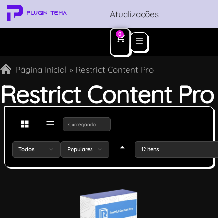
Atualizações
0
Página Inicial
»
Restrict Content Pro
Restrict Content Pro
Carregando
Todos
Populares
12 itens