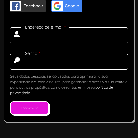
Facebook
Google
Endereço de e-mail
*
Senha
*
Seus dados pessoais serão usados para aprimorar a sua
experiência em todo este site, para gerenciar o acesso a sua conta e
para outros propósitos, como descritos em nossa
política de
privacidade
.
Cadastre-se