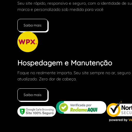
Seu site rápido, responsivo e seguro, com a identidade de s
marca e personalizado sob medida para você
Saiba mais
Hospedagem e Manutenção
Foque no realmente importa. Seu site sempre no ar, seguro
atualizado. Zero dor de cabeça.
Saiba mais