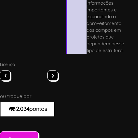
informações
importantes e
expandindo o
aproveitamento
dos campos em
projetos que
dependem desse
tipo de estrutura.
Licença
‹
›
ou troque por
2.034
pontos