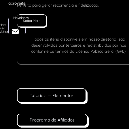
Perfeito para gerar recorrência e fidelização.
Novidades
Saiba Mais
sine
ssa
letter
Todos os itens disponíveis em nosso diretório são
desenvolvidos por terceiros e redistribuídos por nós
conforme os termos da Licença Pública Geral (GPL).
Tutoriais — Elementor
Programa de Afiliados