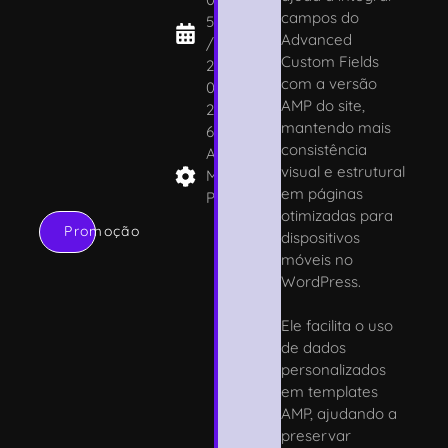
campos do
5
Advanced
/
Custom Fields
2
com a versão
0
AMP do site,
2
mantendo mais
6
consistência
A
visual e estrutural
M
em páginas
P
otimizadas para
Promoção
dispositivos
móveis no
WordPress.
Ele facilita o uso
de dados
personalizados
em templates
AMP, ajudando a
preservar