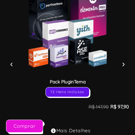
Pack PluginTema
12 itens inclusos
R$
147,90
R$
97,90
Comprar
Mais Detalhes