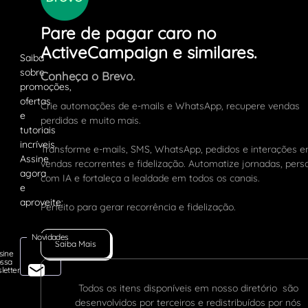
Pare de pagar caro no
ActiveCampaign e similares.
Conheça o Brevo.
Crie automações de e-mails e WhatsApp, recupere vendas
perdidas e muito mais.
Transforme e-mails, SMS, WhatsApp, pedidos e interações 
vendas recorrentes e fidelização. Automatize jornadas, pers
com IA e fortaleça a lealdade em todos os canais.
Perfeito para gerar recorrência e fidelização.
Novidades
Saiba Mais
sine
ssa
letter
Todos os itens disponíveis em nosso diretório são
desenvolvidos por terceiros e redistribuídos por nós