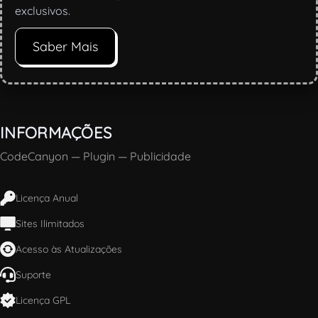
exclusivos.
Saber Mais
INFORMAÇÕES
CodeCanyon
—
Plugin
—
Publicidade
Licença Anual
Sites Ilimitados
Acesso às Atualizações
Suporte
Licença GPL