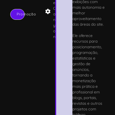
exibições com
e
mais autonomia e
C
melhor
a
Promoção
aproveitamento
n
das áreas do site.
y
o
Ele oferece
n
recursos para
posicionamento,
programação,
estatísticas e
gestão de
anúncios,
tornando a
monetização
mais prática e
profissional em
blogs, portais,
revistas e outros
projetos com
tráfego.