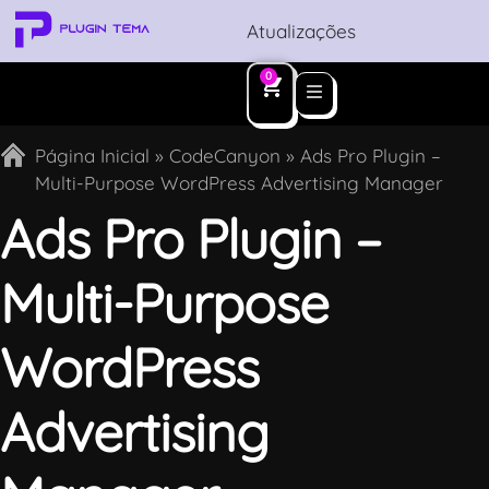
Atualizações
0
Página Inicial
»
CodeCanyon
»
Ads Pro Plugin –
Multi-Purpose WordPress Advertising Manager
Ads Pro Plugin –
Multi-Purpose
WordPress
Advertising