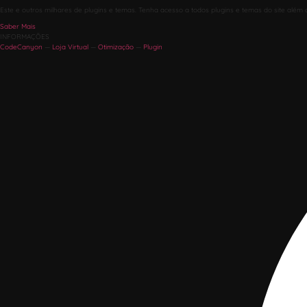
Este e outros milhares de plugins e temas. Tenha acesso a todos plugins e temas do site além 
Saber Mais
INFORMAÇÕES
CodeCanyon
—
Loja Virtual
—
Otimização
—
Plugin