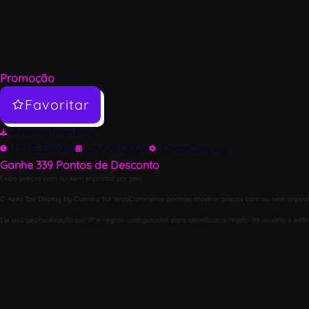
Promoção
Favoritar
Acesso Imediato
1.21.8.250918
04/05/2026
CodeCanyon
Ganhe
339
Pontos de Desconto
Exiba preços com ou sem impostos por país
O Aelia Tax Display by Country for WooCommerce permite mostrar preços com ou sem impostos c
Ele usa geolocalização por IP e regras configuradas para identificar a região do usuário e exibi