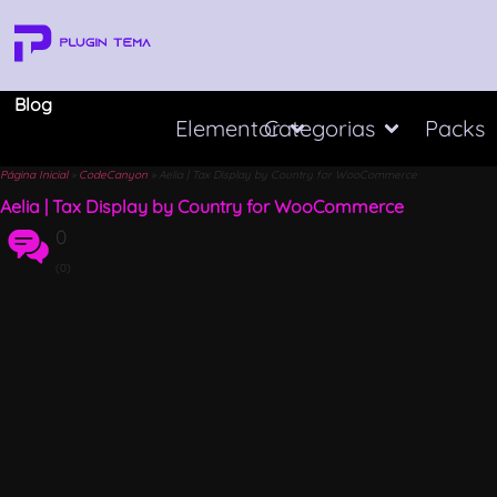
Blog
Elementor
Categorias
Packs
Página Inicial
»
CodeCanyon
»
Aelia | Tax Display by Country for WooCommerce
Aelia | Tax Display by Country for WooCommerce
0
(0)