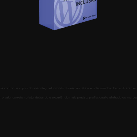
onforme o país do visitante, melhorando clareza na vitrine e adequando a loja a diferentes r
r o valor correto na loja, deixando a experiência mais precisa, profissional e alinhada ao merca