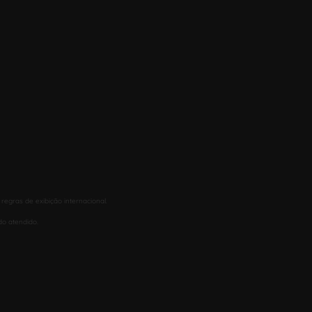
egras de exibição internacional.
do atendido.