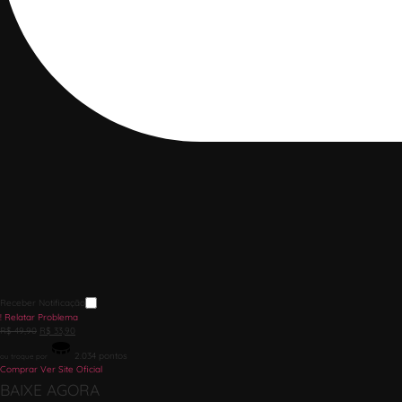
Receber Notificação
!
Relatar Problema
R$
49,90
R$
33,90
2.034
pontos
ou troque por
Comprar
Ver Site Oficial
BAIXE AGORA