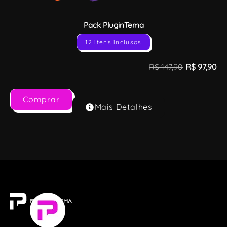
Pack PluginTema
12 itens inclusos
R$
147,90
R$
97,90
Comprar
Mais Detalhes