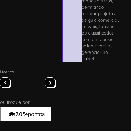
mapas e filtros,
permitindo
montar projetos
de guia comercial,
imóveis, turismo
ou classificados
com uma base
sólida e fácil de
gerenciar no
painel.
Licença
‹
›
ou troque por
2.034
pontos