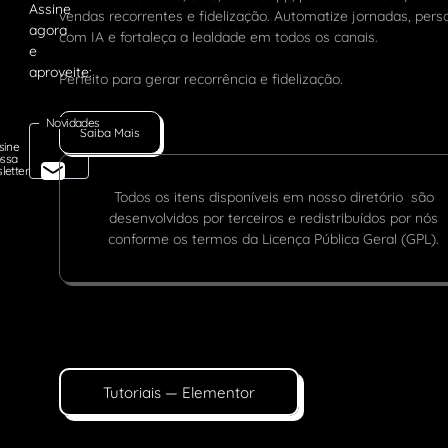
vendas recorrentes e fidelização. Automatize jornadas, pers
com IA e fortaleça a lealdade em todos os canais.
Perfeito para gerar recorrência e fidelização.
Novidades
Saiba Mais
sine
ssa
letter
Todos os itens disponíveis em nosso diretório são
desenvolvidos por terceiros e redistribuídos por nós
conforme os termos da Licença Pública Geral (GPL).
Tutoriais — Elementor