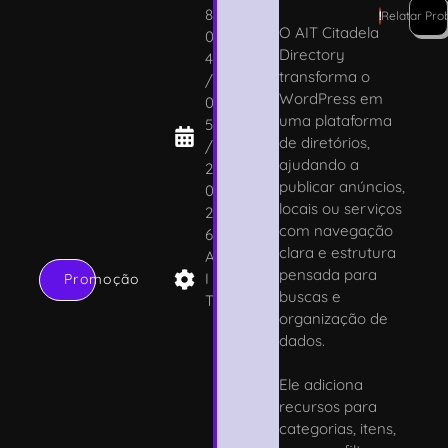
8
!
Relatar Pro
O AIT Citadela
0
Directory
4
transforma o
/
WordPress em
0
uma plataforma
5
de diretórios,
/
ajudando a
2
publicar anúncios,
0
locais ou serviços
2
com navegação
6
clara e estrutura
A
pensada para
I
Promoção
buscas e
T
organização de
dados.
Ele adiciona
recursos para
categorias, itens,