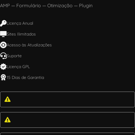
AMP
—
Formulário
—
Otimização
—
Plugin
Licença Anual
Sites Ilimitados
Acesso às Atualizações
Suporte
Licença GPL
15 Dias de Garantia