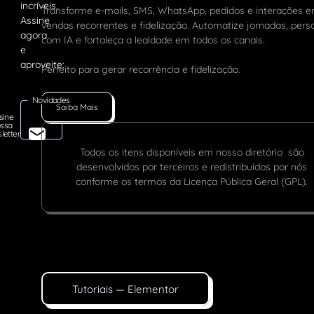
Transforme e-mails, SMS, WhatsApp, pedidos e interações 
vendas recorrentes e fidelização. Automatize jornadas, pers
com IA e fortaleça a lealdade em todos os canais.
Perfeito para gerar recorrência e fidelização.
Novidades
Saiba Mais
sine
ssa
letter
Todos os itens disponíveis em nosso diretório são
desenvolvidos por terceiros e redistribuídos por nós
conforme os termos da Licença Pública Geral (GPL).
Tutoriais — Elementor