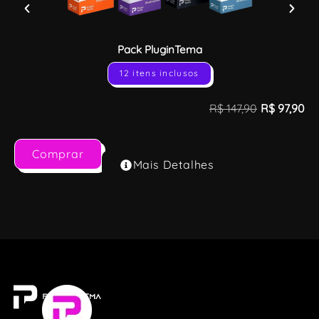
Pack PluginTema
12 itens inclusos
R$
147,90
R$
97,90
Comprar
Mais Detalhes