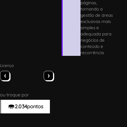
páginas,
tornando a
gestão de áreas
exclusivas mais
simples e
adequada para
negócios de
conteúdo e
recorrência.
Licença
‹
›
ou troque por
2.034
pontos