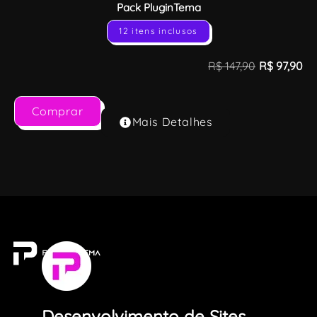
Pack PluginTema
12 itens inclusos
R$
147,90
R$
97,90
Comprar
Mais Detalhes
Desenvolvimento de Sites