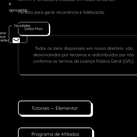
Perfeito para gerar recorrência e fidelização.
Novidades
Saiba Mais
sine
ssa
letter
Todos os itens disponíveis em nosso diretório são
desenvolvidos por terceiros e redistribuídos por nós
conforme os termos da Licença Pública Geral (GPL).
Tutoriais — Elementor
Programa de Afiliados