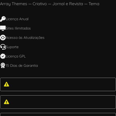
Array Themes
—
Criativo
—
Jornal e Revista
—
Tema
Licença Anual
Sites Ilimitados
Acesso às Atualizações
Suporte
Licença GPL
15 Dias de Garantia