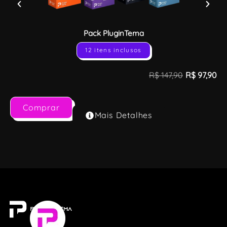
Pack PluginTema
12 itens inclusos
R$
147,90
R$
97,90
Comprar
Mais Detalhes