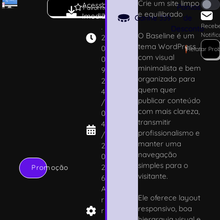
Crie um site limpo
Acesso
1.
Pontos
Favoritar
e equilibrado
Imediato
2
Ganhe
339
de
.
Receb
Desconto
O Baseline é um
Notifi
2
tema WordPress
0
!
Relatar Pro
com visual
0
minimalista e bem
9
organizado para
2
quem quer
4
publicar conteúdo
/
com mais clareza,
0
transmitir
4
profissionalismo e
/
manter uma
2
navegação
0
simples para o
2
Promoção
visitante.
6
A
Ele oferece layout
r
responsivo, boa
r
hierarquia visual e