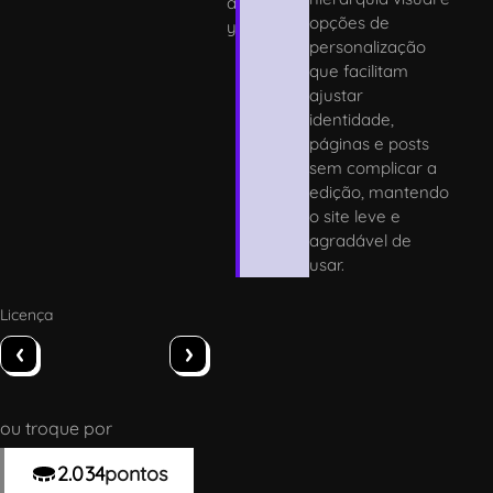
a
opções de
y
personalização
que facilitam
ajustar
identidade,
páginas e posts
sem complicar a
edição, mantendo
o site leve e
agradável de
usar.
Licença
‹
›
ou troque por
2.034
pontos