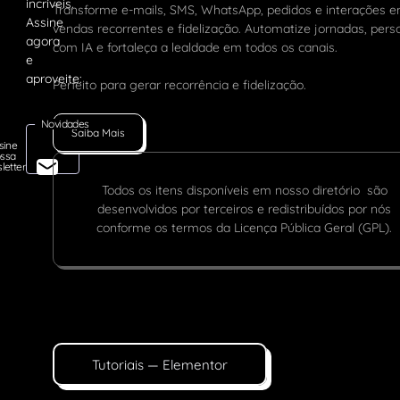
Transforme e-mails, SMS, WhatsApp, pedidos e interações 
vendas recorrentes e fidelização. Automatize jornadas, pers
com IA e fortaleça a lealdade em todos os canais.
Perfeito para gerar recorrência e fidelização.
Novidades
Saiba Mais
sine
ssa
letter
Todos os itens disponíveis em nosso diretório são
desenvolvidos por terceiros e redistribuídos por nós
conforme os termos da Licença Pública Geral (GPL).
Tutoriais — Elementor