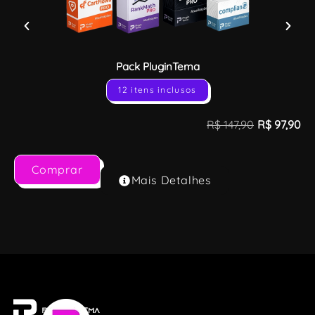
Pack PluginTema
12 itens inclusos
R$
147,90
R$
97,90
Comprar
Mais Detalhes