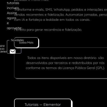
Transforme e-mails, SMS, WhatsApp, pedidos e interações 
vendas recorrentes e fidelização. Automatize jornadas, pers
com IA e fortaleça a lealdade em todos os canais.
Perfeito para gerar recorrência e fidelização.
Novidades
Saiba Mais
sine
ssa
letter
Todos os itens disponíveis em nosso diretório são
desenvolvidos por terceiros e redistribuídos por nós
conforme os termos da Licença Pública Geral (GPL).
Tutoriais — Elementor