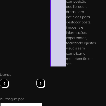
composição
equilibrada e
áreas bem
definidas para
destacar posts,
imagens e
informações
importantes,
facilitando ajustes
visuais sem
complicar a
manutenção do
site.
Licença
‹
›
ou troque por