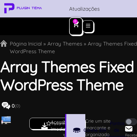
Atualizações
0
Página Inicial
»
Array Themes
»
Array Themes Fixed
WordPress Theme
Array Themes Fixed
WordPress Theme
0
(0)
Crie um site
Acesso
3
Pontos
Favoritar
marcante e
Imediato
.
Ganhe
339
de
organizado
3
Receb
Desconto