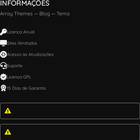
INFORMAÇÕES
Array Themes
—
Blog
—
Tema
Licença Anual
Sites Ilimitados
Acesso às Atualizações
Suporte
Licença GPL
15 Dias de Garantia