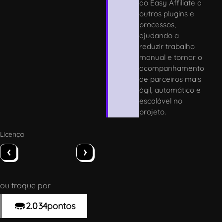
do Easy Affiliate a
outros plugins e
processos,
ajudando a
reduzir trabalho
manual e tornar o
acompanhamento
de parceiros mais
ágil, automático e
escalável no
projeto.
Licença
‹
›
ou troque por
2.034
pontos