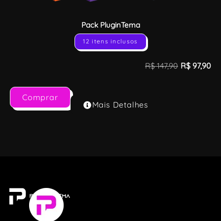
Pack PluginTema
12 itens inclusos
R$
147,90
R$
97,90
Comprar
Mais Detalhes