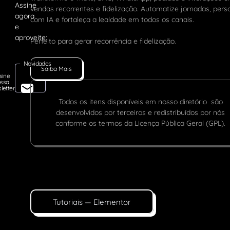
vendas recorrentes e fidelização. Automatize jornadas, pers
com IA e fortaleça a lealdade em todos os canais.
Perfeito para gerar recorrência e fidelização.
Novidades
Saiba Mais
sine
ssa
letter
Todos os itens disponíveis em nosso diretório são
desenvolvidos por terceiros e redistribuídos por nós
conforme os termos da Licença Pública Geral (GPL).
Tutoriais — Elementor