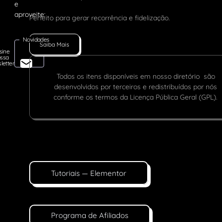
Perfeito para gerar recorrência e fidelização.
Novidades
Saiba Mais
sine
ssa
letter
Todos os itens disponíveis em nosso diretório são
desenvolvidos por terceiros e redistribuídos por nós
conforme os termos da Licença Pública Geral (GPL).
Tutoriais — Elementor
Programa de Afiliados