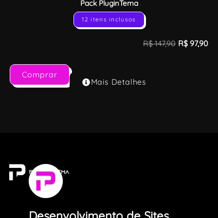
Pack PluginTema
12 itens inclusos
R$
147,90
R$
97,90
Comprar
Mais Detalhes
Desenvolvimento de Sites