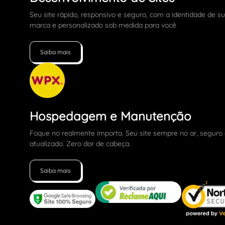
Seu site rápido, responsivo e seguro, com a identidade de s
marca e personalizado sob medida para você
Saiba mais
Hospedagem e Manutenção
Foque no realmente importa. Seu site sempre no ar, seguro
atualizado. Zero dor de cabeça.
Saiba mais