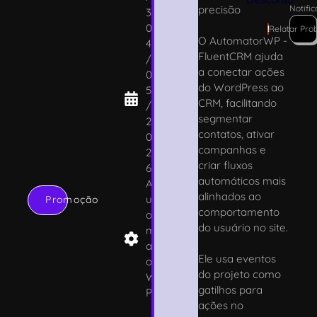
precisão
Notifi
3
0
!
Relatar Pro
O AutomatorWP -
4
FluentCRM ajuda
/
a conectar ações
0
do WordPress ao
5
CRM, facilitando
/
segmentar
2
contatos, ativar
0
campanhas e
2
criar fluxos
6
automáticos mais
A
alinhados ao
ut
Promoção
comportamento
o
do usuário no site.
m
at
Ele usa eventos
or
do projeto como
W
gatilhos para
P
ações no