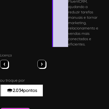
FluentCRM,
ajudando a
reduzir tarefas
manuais e tornar
marketing,
relacionamento e
vendas mais
conectados e
eficientes.
Licença
‹
›
ou troque por
2.034
pontos