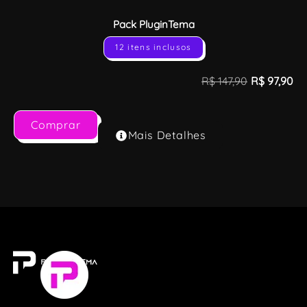
Pack PluginTema
12 itens inclusos
R$
147,90
R$
97,90
Comprar
Mais Detalhes