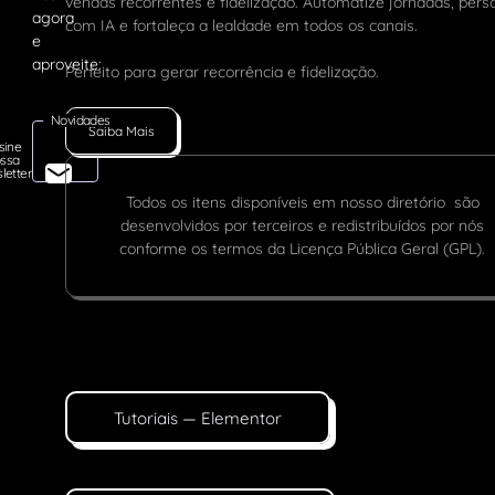
vendas recorrentes e fidelização. Automatize jornadas, pers
com IA e fortaleça a lealdade em todos os canais.
Perfeito para gerar recorrência e fidelização.
Novidades
Saiba Mais
sine
ssa
letter
Todos os itens disponíveis em nosso diretório são
desenvolvidos por terceiros e redistribuídos por nós
conforme os termos da Licença Pública Geral (GPL).
Tutoriais — Elementor