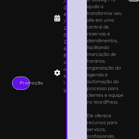
/
ajuda a
0
transformar seu
4
site em uma
/
central de
2
reservas e
0
atendimentos,
2
facilitando
6
marcação de
B
horários,
o
organização da
o
agenda e
k
automação do
l
Promoção
processo para
y
clientes e equipe
no WordPress.
Ele oferece
recursos para
serviços,
profissionais,