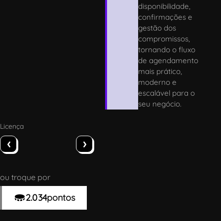
disponibilidade,
confirmações e
gestão dos
compromissos,
tornando o fluxo
de agendamento
mais prático,
moderno e
escalável para o
seu negócio.
Licença
‹
›
ou troque por
2.034
pontos