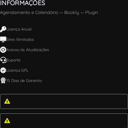
INFORMAÇÕES
Agendamento e Calendário
—
Bookly
—
Plugin
Licença Anual
Sites Ilimitados
Acesso às Atualizações
Suporte
Licença GPL
15 Dias de Garantia