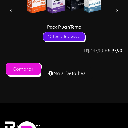
Pack PluginTema
12 itens inclusos
R$
147,90
R$
97,90
Comprar
Mais Detalhes