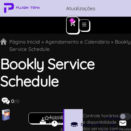
Atualizações
0
Página Inicial
»
Agendamento e Calendário
»
Bookly
Service Schedule
Bookly Service
Schedule
0
(0)
Controle horários
Acesso
3
Pontos
Favoritar
e disponibilidade
Imediato
.
Ganhe
339
de
dos serviços com
6
Receb
Desconto