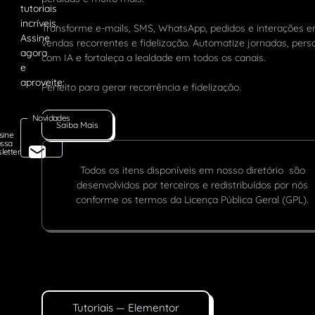
Transforme e-mails, SMS, WhatsApp, pedidos e interações 
vendas recorrentes e fidelização. Automatize jornadas, pers
com IA e fortaleça a lealdade em todos os canais.
Perfeito para gerar recorrência e fidelização.
Novidades
Saiba Mais
sine
ssa
letter
Todos os itens disponíveis em nosso diretório são
desenvolvidos por terceiros e redistribuídos por nós
conforme os termos da Licença Pública Geral (GPL).
Tutoriais — Elementor