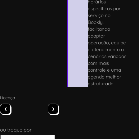
horários
específicos por
serviço no
Bookly,
facilitando
adaptar
operação, equipe
e atendimento a
cenários variados
com mais
controle e uma
agenda melhor
estruturada.
Licença
‹
›
ou troque por