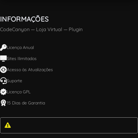
INFORMAÇÕES
CodeCanyon
—
Loja Virtual
—
Plugin
Licença Anual
Sites Ilimitados
Acesso às Atualizações
Suporte
Licença GPL
15 Dias de Garantia