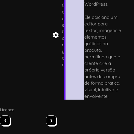
WordPress.
C
o
Ele adiciona um
d
editor para
e
textos, imagens e
C
elementos
a
gráficos no
n
produto,
y
permitindo que o
o
cliente crie a
n
própria versão
antes da compra
de forma prática,
visual, intuitiva e
envolvente.
Licença
‹
›