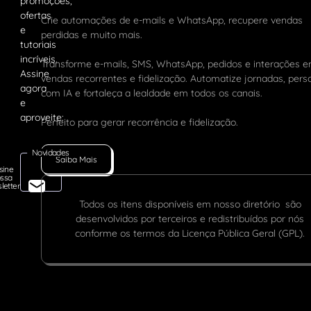
Crie automações de e-mails e WhatsApp, recupere vendas
perdidas e muito mais.
Transforme e-mails, SMS, WhatsApp, pedidos e interações 
vendas recorrentes e fidelização. Automatize jornadas, pers
com IA e fortaleça a lealdade em todos os canais.
Perfeito para gerar recorrência e fidelização.
Novidades
Saiba Mais
sine
ssa
letter
Todos os itens disponíveis em nosso diretório são
desenvolvidos por terceiros e redistribuídos por nós
conforme os termos da Licença Pública Geral (GPL).