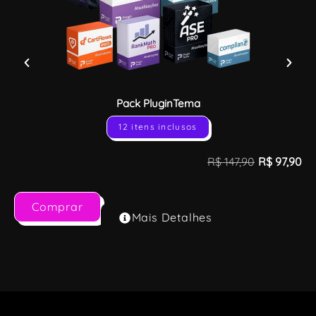
Pack PluginTema
12 itens inclusos
R$
147,90
R$
97,90
Comprar
Mais Detalhes