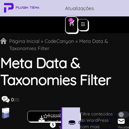
Atualizações
0
Página Inicial
»
CodeCanyon
»
Meta Data &
Taxonomies Filter
Meta Data &
Taxonomies Filter
0
(0)
Filtre conteúdos
Acesso
2
Pontos
Favoritar
do WordPress
Imediato
.
Ganhe
339
de
com mais
3
Receb
Desconto