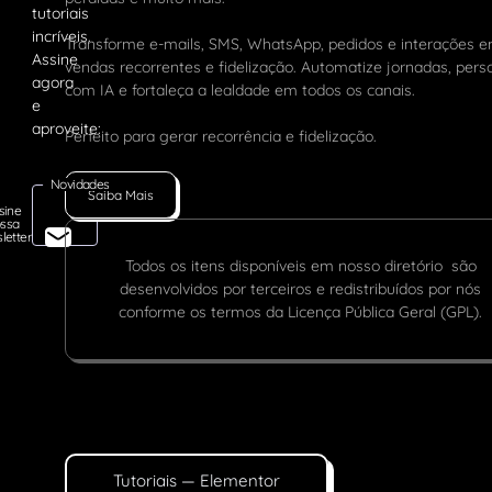
Transforme e-mails, SMS, WhatsApp, pedidos e interações 
vendas recorrentes e fidelização. Automatize jornadas, pers
com IA e fortaleça a lealdade em todos os canais.
Perfeito para gerar recorrência e fidelização.
Novidades
Saiba Mais
sine
ssa
letter
Todos os itens disponíveis em nosso diretório são
desenvolvidos por terceiros e redistribuídos por nós
conforme os termos da Licença Pública Geral (GPL).
Tutoriais — Elementor