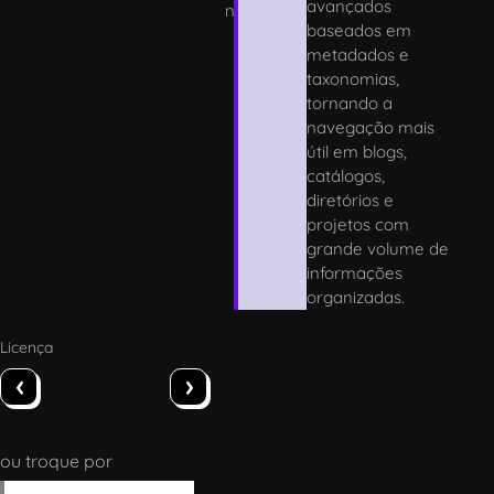
avançados
n
baseados em
metadados e
taxonomias,
tornando a
navegação mais
útil em blogs,
catálogos,
diretórios e
projetos com
grande volume de
informações
organizadas.
Licença
‹
›
ou troque por