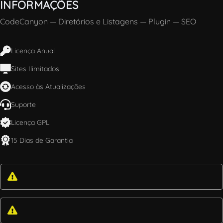
INFORMAÇÕES
CodeCanyon
—
Diretórios e Listagens
—
Plugin
—
SEO
Licença Anual
Sites Ilimitados
Acesso às Atualizações
Suporte
Licença GPL
15 Dias de Garantia