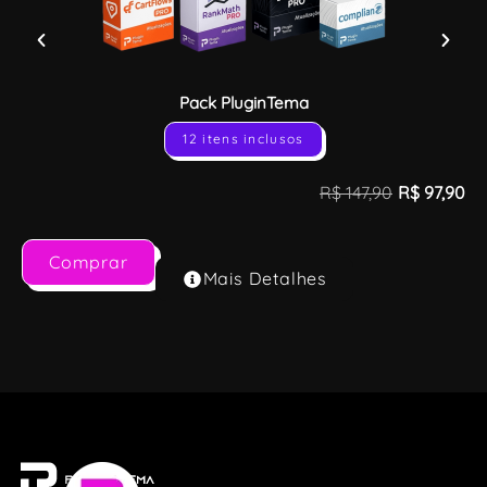
Pack PluginTema
12 itens inclusos
R$
147,90
R$
97,90
Comprar
Mais Detalhes