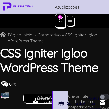
Atualizações
0
Página Inicial
»
Corporativo
»
CSS Igniter Igloo
WordPress Theme
CSS Igniter Igloo
WordPress Theme
0
(0)
Crie um site
Acesso
1.
Pontos
Favoritar
acolhedor para
Imediato
9
Ganhe
339
de
hospedagem e
.
Receb
Desconto