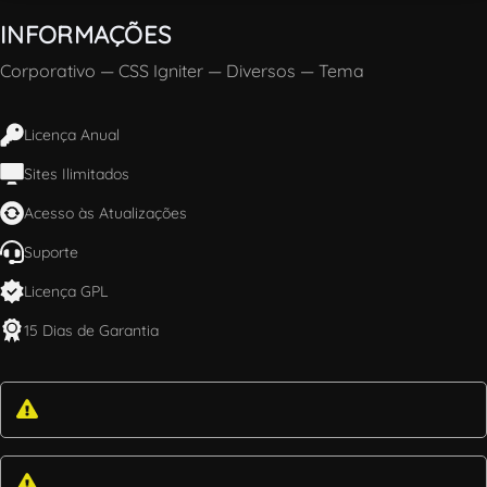
INFORMAÇÕES
Corporativo
—
CSS Igniter
—
Diversos
—
Tema
Licença Anual
Sites Ilimitados
Acesso às Atualizações
Suporte
Licença GPL
15 Dias de Garantia