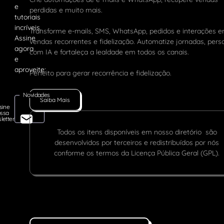
perdidas e muito mais.
Transforme e-mails, SMS, WhatsApp, pedidos e interações 
vendas recorrentes e fidelização. Automatize jornadas, pers
com IA e fortaleça a lealdade em todos os canais.
Perfeito para gerar recorrência e fidelização.
Novidades
Saiba Mais
sine
ssa
letter
Todos os itens disponíveis em nosso diretório são
desenvolvidos por terceiros e redistribuídos por nós
conforme os termos da Licença Pública Geral (GPL).