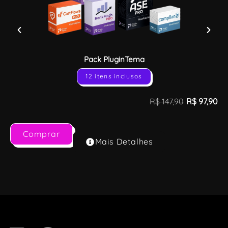
Pack PluginTema
12 itens inclusos
R$
147,90
R$
97,90
Comprar
Mais Detalhes