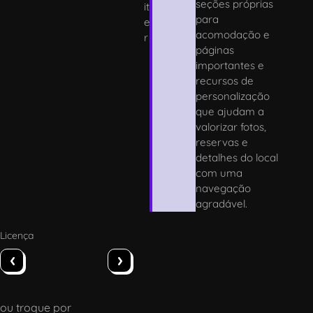
seções próprias
it
para
e
acomodação e
r
páginas
importantes e
recursos de
personalização
que ajudam a
valorizar fotos,
reservas e
detalhes do local
com uma
navegação
agradável.
Licença
‹
›
ou troque por