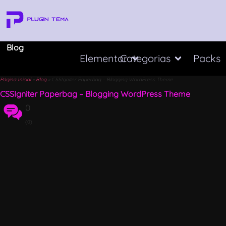
Blog
Elementor
Categorias
Packs
Página Inicial
»
Blog
»
CSSIgniter Paperbag – Blogging WordPress Theme
CSSIgniter Paperbag – Blogging WordPress Theme
0
(0)