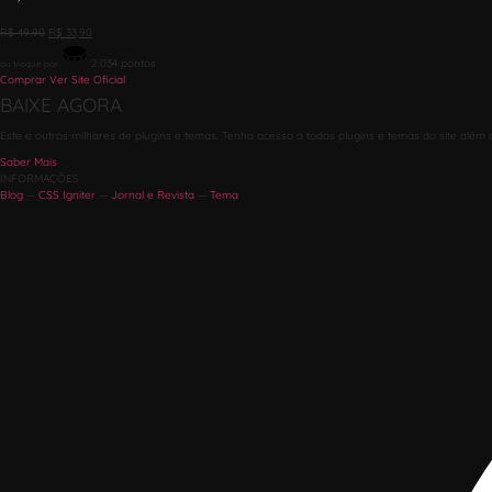
R$
49,90
R$
33,90
2.034
pontos
ou troque por
Comprar
Ver Site Oficial
BAIXE AGORA
Este e outros milhares de plugins e temas. Tenha acesso a todos plugins e temas do site além 
Saber Mais
INFORMAÇÕES
Blog
—
CSS Igniter
—
Jornal e Revista
—
Tema