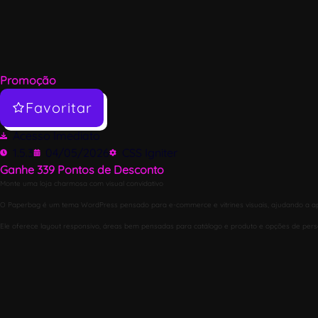
Promoção
Favoritar
Acesso Imediato
1.5.3
04/05/2026
CSS Igniter
Ganhe
339
Pontos de Desconto
Monte uma loja charmosa com visual convidativo
O Paperbag é um tema WordPress pensado para e-commerce e vitrines visuais, ajudando a a
Ele oferece layout responsivo, áreas bem pensadas para catálogo e produto e opções de person