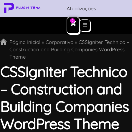
Atualizações
0
Página Inicial
»
Corporativo
»
CSSIgniter Technico –
Construction and Building Companies WordPress
Theme
CSSIgniter Technico
– Construction and
Building Companies
WordPress Theme