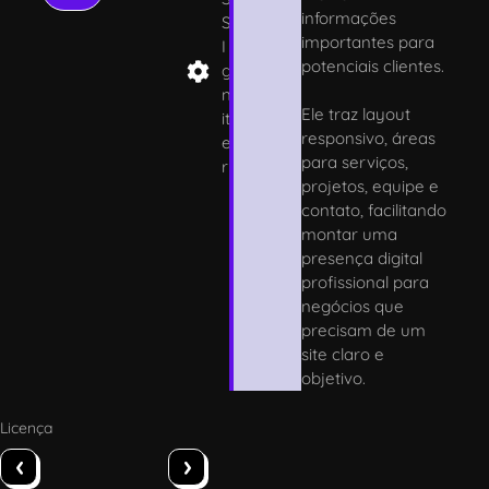
informações
S
importantes para
I
potenciais clientes.
g
n
Ele traz layout
it
responsivo, áreas
e
para serviços,
r
projetos, equipe e
contato, facilitando
montar uma
presença digital
profissional para
negócios que
precisam de um
site claro e
objetivo.
Licença
‹
›