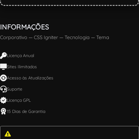
INFORMAÇÕES
Corporativo
—
CSS Igniter
—
Tecnologia
—
Tema
Licença Anual
Sites Ilimitados
Acesso às Atualizações
Suporte
Licença GPL
15 Dias de Garantia