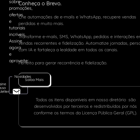
Conheça o Brevo.
Crie automações de e-mails e WhatsApp, recupere vendas
perdidas e muito mais.
Transforme e-mails, SMS, WhatsApp, pedidos e interações 
vendas recorrentes e fidelização. Automatize jornadas, pers
com IA e fortaleça a lealdade em todos os canais.
Perfeito para gerar recorrência e fidelização.
Novidades
Saiba Mais
sine
ssa
letter
Todos os itens disponíveis em nosso diretório são
desenvolvidos por terceiros e redistribuídos por nós
conforme os termos da Licença Pública Geral (GPL).