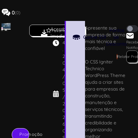
0
(0)
Apresente sua
Acesso
1
Pontos
Favoritar
empresa de forma
Imediato
.
Ganhe
339
de
mais técnica e
4
Receb
Desconto
confiável
Notifi
.
2
!
Relatar Pr
O CSS Igniter
0
Technico
4
WordPress Theme
/
ajuda a criar sites
0
para empresas de
5
construção,
/
manutenção e
2
serviços técnicos,
0
transmitindo
2
credibilidade e
6
organizando
C
Promoção
melhor
S