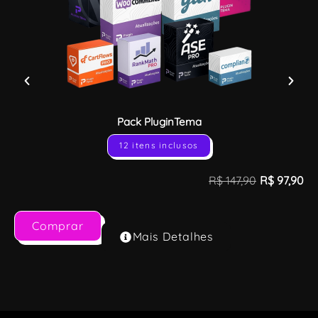
Pack PluginTema
12 itens inclusos
R$
147,90
R$
97,90
Comprar
Mais Detalhes