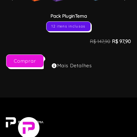
Pack PluginTema
12 itens inclusos
R$
147,90
R$
97,90
Comprar
Mais Detalhes