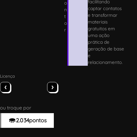
facilitando
o
captar contatos
ni
e transformar
t
materiais
o
gratuitos em
r
uma ação
prática de
geração de base
e
relacionamento.
Licença
‹
›
ou troque por
2.034
pontos