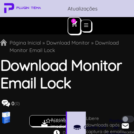
Atualizações
0
Página Inicial
»
Download Monitor
»
Download
Monitor Email Lock
Download Monitor
Email Lock
0
(0)
Libere
Acesso
5
Pontos
Favoritar
downloads após
Imediato
.
Ganhe
339
de
captura de email
0
Recebe
Desconto