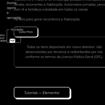
vendas recorrentes e fidelização. Automatize jornadas, pers
com IA e fortaleça a lealdade em todos os canais.
Perfeito para gerar recorrência e fidelização.
Novidades
Saiba Mais
sine
ssa
letter
Todos os itens disponíveis em nosso diretório são
desenvolvidos por terceiros e redistribuídos por nós
conforme os termos da Licença Pública Geral (GPL).
Tutoriais — Elementor