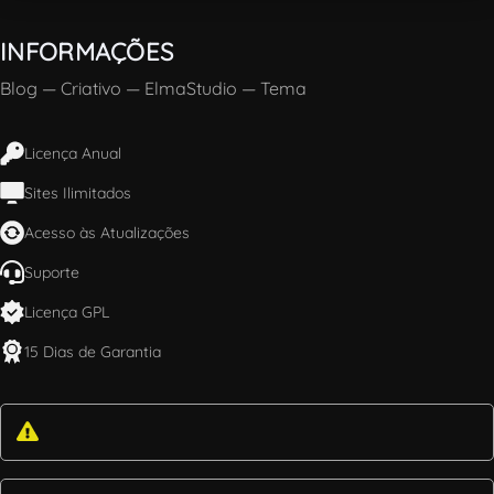
INFORMAÇÕES
Blog
—
Criativo
—
ElmaStudio
—
Tema
Licença Anual
Sites Ilimitados
Acesso às Atualizações
Suporte
Licença GPL
15 Dias de Garantia