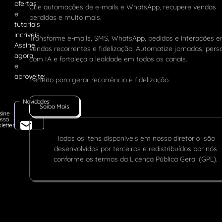
Crie automações de e-mails e WhatsApp, recupere vendas
perdidas e muito mais.
Transforme e-mails, SMS, WhatsApp, pedidos e interações 
vendas recorrentes e fidelização. Automatize jornadas, pers
com IA e fortaleça a lealdade em todos os canais.
Perfeito para gerar recorrência e fidelização.
Novidades
Saiba Mais
sine
ssa
letter
Todos os itens disponíveis em nosso diretório são
desenvolvidos por terceiros e redistribuídos por nós
conforme os termos da Licença Pública Geral (GPL).