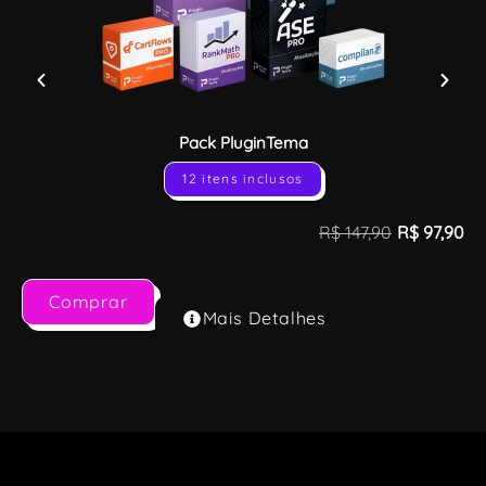
Pack PluginTema
12 itens inclusos
R$
147,90
R$
97,90
Comprar
Mais Detalhes