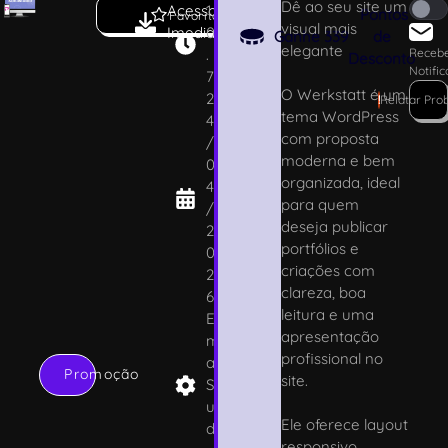
Dê ao seu site um
Acesso
1.
Pontos
Favoritar
visual mais
Imediato
0
Ganhe
339
de
elegante
.
Receb
Desconto
Notifi
7
O Werkstatt é um
2
!
Relatar Pro
tema WordPress
4
com proposta
/
moderna e bem
0
organizada, ideal
4
para quem
/
deseja publicar
2
portfólios e
0
criações com
2
clareza, boa
6
leitura e uma
El
apresentação
m
profissional no
a
Promoção
site.
St
u
Ele oferece layout
di
responsivo,