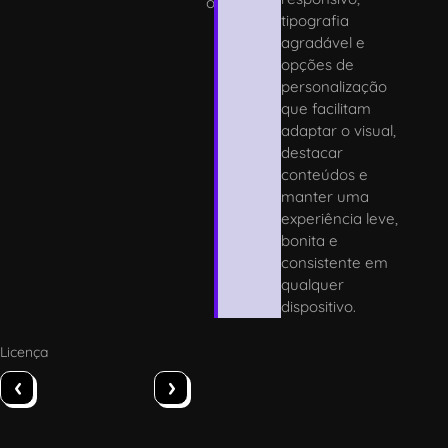
o
tipografia
agradável e
opções de
personalização
que facilitam
adaptar o visual,
destacar
conteúdos e
manter uma
experiência leve,
bonita e
consistente em
qualquer
dispositivo.
Licença
‹
›