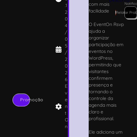
com mais
Notific
.1
facilidade
2
!
Relatar Pro
0
O EventOn Rsvp
4
ajuda a
/
organizar
0
participação em
5
eventos no
/
WordPress,
2
permitindo que
0
visitantes
2
confirmem
6
presença e
E
tornando o
v
controle da
e
Promoção
agenda mais
n
claro e
t
profissional.
O
n
Ele adiciona um