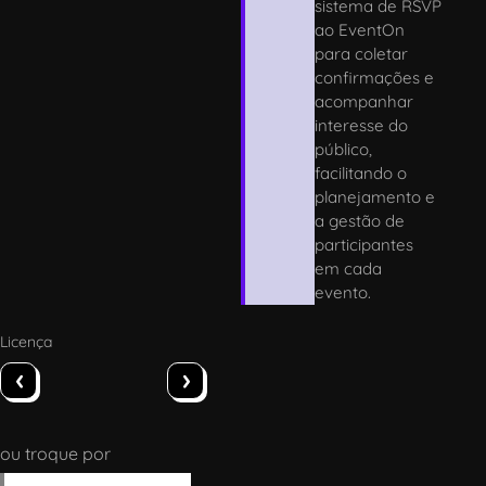
sistema de RSVP
ao EventOn
para coletar
confirmações e
acompanhar
interesse do
público,
facilitando o
planejamento e
a gestão de
participantes
em cada
evento.
Licença
‹
›
ou troque por