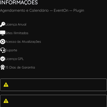
INFORMAÇÕES
Agendamento e Calendário
—
EventOn
—
Plugin
Licença Anual
Sites Ilimitados
Acesso às Atualizações
Suporte
Licença GPL
15 Dias de Garantia