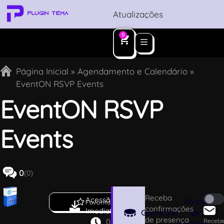
Atualizações
0
Página Inicial
»
Agendamento e Calendário
»
EventON RSVP Events
EventON RSVP
Events
0
(0)
Receba
Acesso
3
Pontos
Favoritar
confirmações
Imediato
.
Ganhe
339
de
de presença
0
Recebe
Desconto