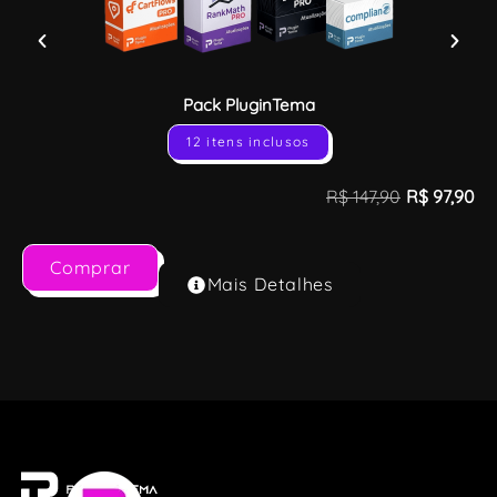
Pack PluginTema
12 itens inclusos
R$
147,90
R$
97,90
Comprar
Mais Detalhes