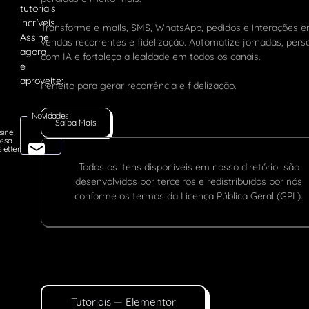
Transforme e-mails, SMS, WhatsApp, pedidos e interações 
vendas recorrentes e fidelização. Automatize jornadas, pers
com IA e fortaleça a lealdade em todos os canais.
Perfeito para gerar recorrência e fidelização.
Novidades
Saiba Mais
sine
ssa
letter
Todos os itens disponíveis em nosso diretório são
desenvolvidos por terceiros e redistribuídos por nós
conforme os termos da Licença Pública Geral (GPL).
Tutoriais — Elementor