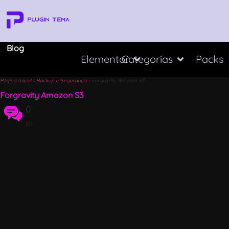
Blog
Elementor
Categorias
Packs
Página Inicial
»
Backup e Segurança
»
Forgravity Amazon S3
Forgravity Amazon S3
0
(0)