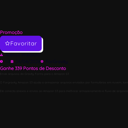
Promoção
Favoritar
Acesso Imediato
1.0
24/04/2026
ForGravity
Ganhe
339
Pontos de Desconto
Envie arquivos do Gravity Forms para o Amazon S3
O Forgravity Amazon S3 ajuda a armazenar arquivos enviados por formulários em nuvem, tor
Ele conecta anexos e envios ao Amazon S3 para melhorar armazenamento e fluxo de arquivos, 