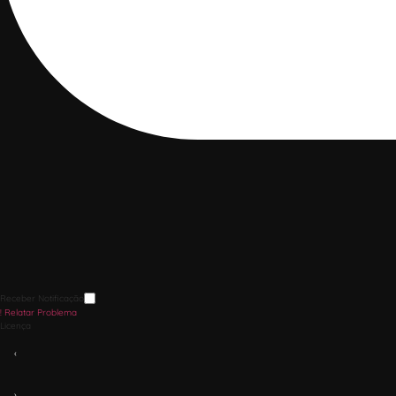
Receber Notificação
!
Relatar Problema
Licença
‹
›