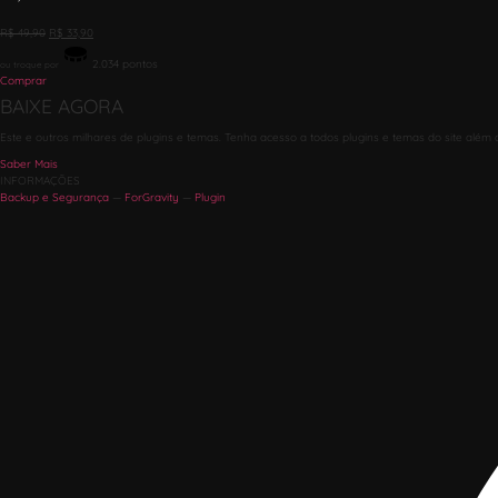
R$
49,90
R$
33,90
2.034
pontos
ou troque por
Comprar
BAIXE AGORA
Este e outros milhares de plugins e temas. Tenha acesso a todos plugins e temas do site além 
Saber Mais
INFORMAÇÕES
Backup e Segurança
—
ForGravity
—
Plugin