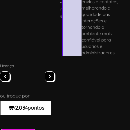
envios e contatos,
o
melhorando a
r
qualidade das
y
interações e
tornando o
ambiente mais
confiável para
usuários e
administradores.
Licença
‹
›
ou troque por
2.034
pontos