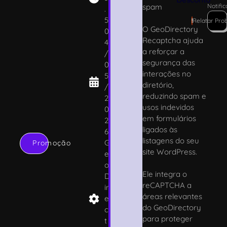
spam
Notifi
.
5
!
Relatar Pro
O GeoDirectory
0
Recaptcha ajuda
4
a reforçar a
/
segurança das
0
interações no
5
diretório,
/
reduzindo spam e
2
usos indevidos
0
em formulários
2
ligados às
6
listagens do seu
G
Promoção
site WordPress.
e
o
Ele integra o
D
reCAPTCHA a
ir
áreas relevantes
e
do GeoDirectory
c
para proteger
t