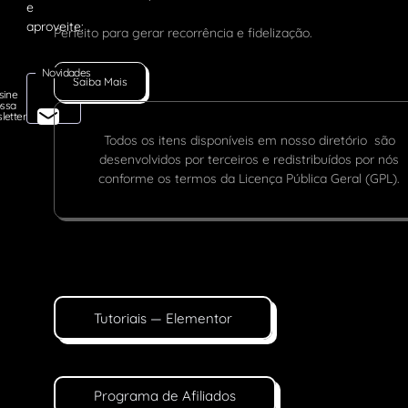
Perfeito para gerar recorrência e fidelização.
Novidades
Saiba Mais
sine
ssa
letter
Todos os itens disponíveis em nosso diretório são
desenvolvidos por terceiros e redistribuídos por nós
conforme os termos da Licença Pública Geral (GPL).
Tutoriais — Elementor
Programa de Afiliados