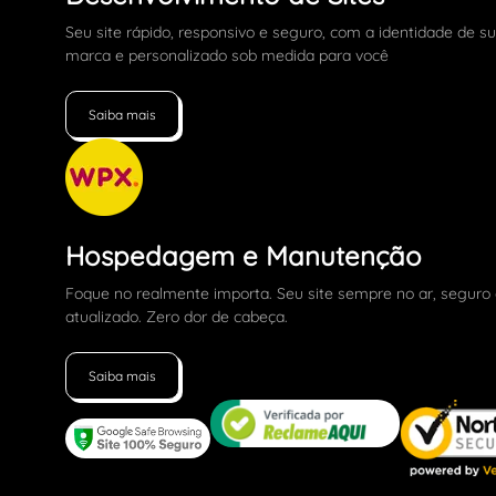
Seu site rápido, responsivo e seguro, com a identidade de s
marca e personalizado sob medida para você
Saiba mais
Hospedagem e Manutenção
Foque no realmente importa. Seu site sempre no ar, seguro
atualizado. Zero dor de cabeça.
Saiba mais