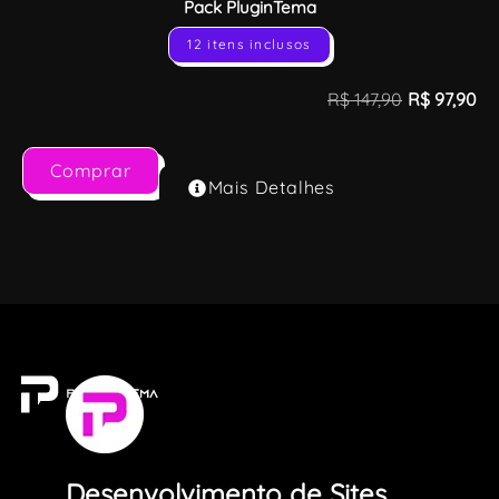
Pack PluginTema
12 itens inclusos
R$
147,90
R$
97,90
Comprar
Mais Detalhes
Desenvolvimento de Sites