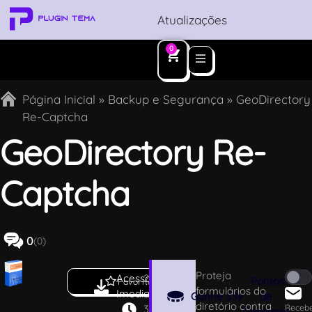
Atualizações
0
Página Inicial
»
Backup e Segurança
»
GeoDirectory
Re-Captcha
GeoDirectory Re-
Captcha
0
(0)
Proteja
Acesso
2
Pontos
Favoritar
formulários do
Imediato
.
Ganhe
339
de
diretório contra
3
Receb
Desconto