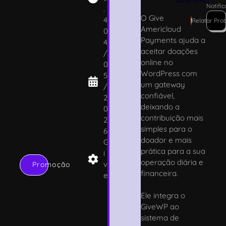
Notifi
.
O Give
4
!
Relatar Pro
Americloud
0
Payments ajuda a
4
aceitar doações
/
online no
0
WordPress com
5
um gateway
/
confiável,
2
deixando a
0
contribuição mais
2
simples para o
6
doador e mais
G
prática para a sua
i
operação diária e
v
Promoção
financeira.
e
Ele integra o
GiveWP ao
sistema de