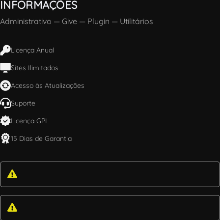
INFORMAÇÕES
Administrativo
—
Give
—
Plugin
—
Utilitários
Licença Anual
Sites Ilimitados
Acesso às Atualizações
Suporte
Licença GPL
15 Dias de Garantia