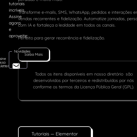
Transforme e-mails, SMS, WhatsApp, pedidos e interações 
vendas recorrentes e fidelização. Automatize jornadas, pers
com IA e fortaleça a lealdade em todos os canais.
Perfeito para gerar recorrência e fidelização.
Novidades
Saiba Mais
sine
ssa
letter
Todos os itens disponíveis em nosso diretório são
desenvolvidos por terceiros e redistribuídos por nós
conforme os termos da Licença Pública Geral (GPL).
Tutoriais — Elementor