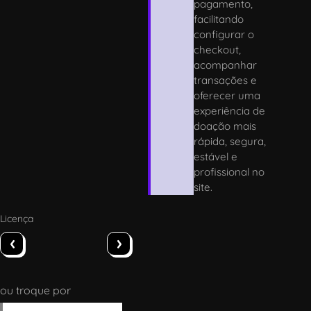
pagamento,
facilitando
configurar o
checkout,
acompanhar
transações e
oferecer uma
experiência de
doação mais
rápida, segura,
estável e
profissional no
site.
Licença
‹
›
ou troque por