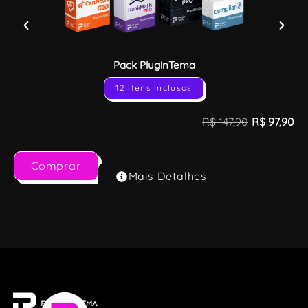
Pack PluginTema
12 itens inclusos
R$
147,90
R$
97,90
Comprar
Mais Detalhes