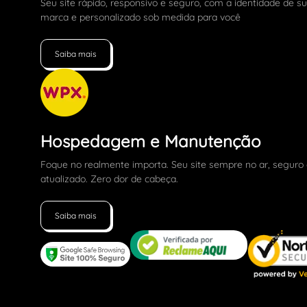
Seu site rápido, responsivo e seguro, com a identidade de s
marca e personalizado sob medida para você
Saiba mais
Hospedagem e Manutenção
Foque no realmente importa. Seu site sempre no ar, seguro
atualizado. Zero dor de cabeça.
Saiba mais