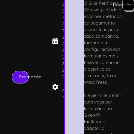
O Give Per Form
0
!
Relatar Pro
Gateways ajuda a
0
escolher métodos
4
de pagamento
/
específicos para
0
cada campanha,
5
tornando a
/
configuração dos
2
formulários mais
0
flexível conforme
2
o objetivo de
6
arrecadação no
G
Promoção
WordPress.
i
v
Ele permite definir
e
gateways por
formulário no
GiveWP,
facilitando
adaptar a