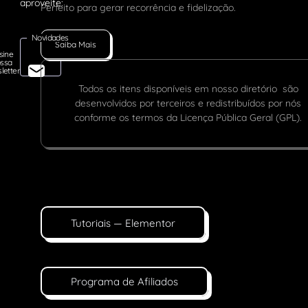
Perfeito para gerar recorrência e fidelização.
Novidades
Saiba Mais
sine
ssa
letter
Todos os itens disponíveis em nosso diretório são
desenvolvidos por terceiros e redistribuídos por nós
conforme os termos da Licença Pública Geral (GPL).
Tutoriais — Elementor
Programa de Afiliados