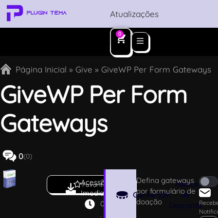
Atualizações
0
Página Inicial
»
Give
»
GiveWP Per Form Gateways
GiveWP Per Form
Gateways
0
(0)
Defina gateways
Acesso
2
Pontos
Favoritar
por formulário de
Imediato
.
Ganhe
339
de
doação
0
Receb
Desconto
Notifi
.