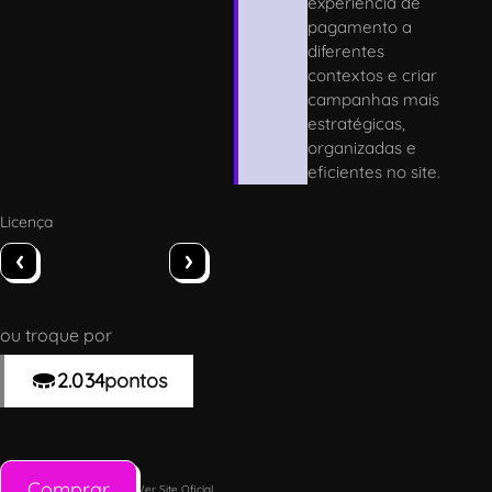
experiência de
pagamento a
diferentes
contextos e criar
campanhas mais
estratégicas,
organizadas e
eficientes no site.
Licença
‹
›
ou troque por
2.034
pontos
Comprar
Ver Site Oficial