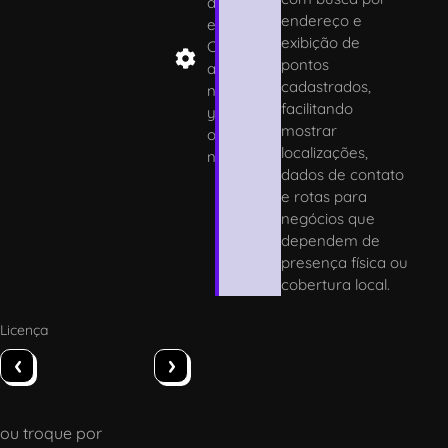
d
endereço e
e
exibição de
C
pontos
a
cadastrados,
n
facilitando
y
mostrar
o
localizações,
n
dados de contato
e rotas para
negócios que
dependem de
presença física ou
cobertura local.
Licença
‹
›
ou troque por