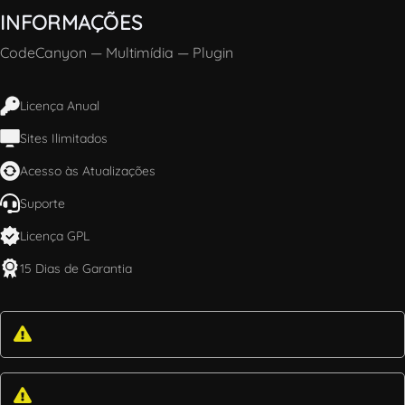
INFORMAÇÕES
CodeCanyon
—
Multimídia
—
Plugin
Licença Anual
Sites Ilimitados
Acesso às Atualizações
Suporte
Licença GPL
15 Dias de Garantia