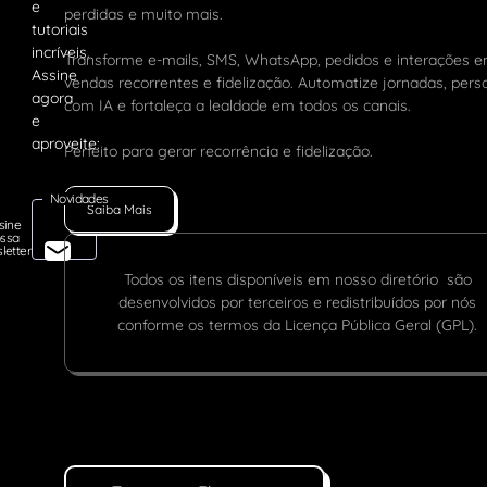
perdidas e muito mais.
Transforme e-mails, SMS, WhatsApp, pedidos e interações 
vendas recorrentes e fidelização. Automatize jornadas, pers
com IA e fortaleça a lealdade em todos os canais.
Perfeito para gerar recorrência e fidelização.
Novidades
Saiba Mais
sine
ssa
letter
Todos os itens disponíveis em nosso diretório são
desenvolvidos por terceiros e redistribuídos por nós
conforme os termos da Licença Pública Geral (GPL).