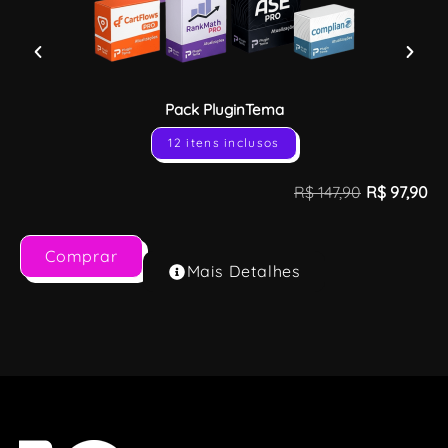
Pack PluginTema
12 itens inclusos
R$
147,90
R$
97,90
Comprar
Mais Detalhes