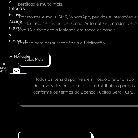
perdidas e muito mais.
Transforme e-mails, SMS, WhatsApp, pedidos e interações 
vendas recorrentes e fidelização. Automatize jornadas, pers
com IA e fortaleça a lealdade em todos os canais.
Perfeito para gerar recorrência e fidelização.
Novidades
Saiba Mais
sine
ssa
letter
Todos os itens disponíveis em nosso diretório são
desenvolvidos por terceiros e redistribuídos por nós
conforme os termos da Licença Pública Geral (GPL).