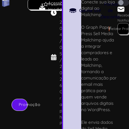
Conecte sua loja
Acesso
2
Pontos
Favoritar
digital ao
Imediato
.1
Ganhe
339
de
Mailchimp
.
Receb
Desconto
Notifi
2
O Graph Paper
0
!
Relatar Pro
Press Sell Media
4
Mailchimp ajuda
/
a integrar
0
compradores e
5
leads ao
/
Mailchimp,
2
tornando a
0
comunicação por
2
email mais
6
prática para
G
quem vende
r
arquivos digitais
a
Promoção
no WordPress.
p
h
Ele envia dados
P
do Sell Media