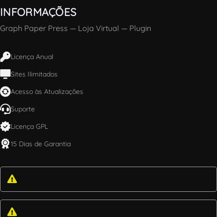
INFORMAÇÕES
Graph Paper Press
—
Loja Virtual
—
Plugin
Licença Anual
Sites Ilimitados
Acesso às Atualizações
Suporte
Licença GPL
15 Dias de Garantia