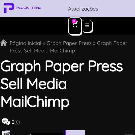
Atualizações
0
Página Inicial
»
Graph Paper Press
»
Graph Paper
Press Sell Media MailChimp
Graph Paper Press
Sell Media
MailChimp
0
(0)