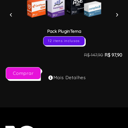
Pack PluginTema
12 itens inclusos
R$
147,90
R$
97,90
Comprar
Mais Detalhes