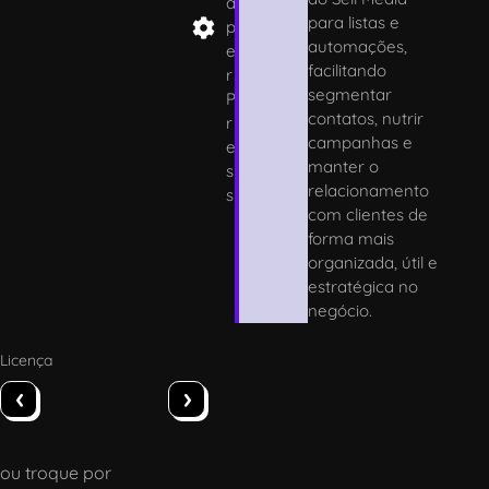
a
para listas e
p
automações,
e
facilitando
r
segmentar
P
contatos, nutrir
r
campanhas e
e
manter o
s
relacionamento
s
com clientes de
forma mais
organizada, útil e
estratégica no
negócio.
Licença
‹
›
ou troque por