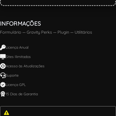
INFORMAÇÕES
Formulário
—
Gravity Perks
—
Plugin
—
Utilitários
Licença Anual
Sites Ilimitados
Acesso às Atualizações
Suporte
Licença GPL
15 Dias de Garantia