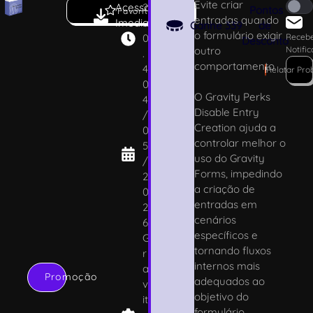
Evite criar
Acesso
2
Pontos
Favoritar
entradas quando
Imediato
.
Ganhe
339
de
o formulário exigir
0
Receb
Desconto
outro
Notifi
.
comportamento
4
!
Relatar Pro
0
O Gravity Perks
4
Disable Entry
/
Creation ajuda a
0
controlar melhor o
5
uso do Gravity
/
Forms, impedindo
2
a criação de
0
entradas em
2
cenários
6
específicos e
G
tornando fluxos
r
internos mais
a
Promoção
adequados ao
v
objetivo do
it
formulário.