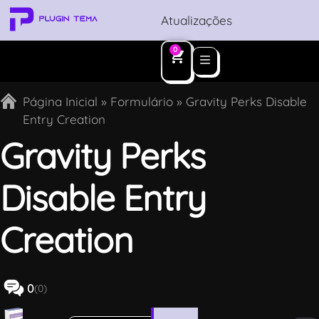
Atualizações
0
Página Inicial
»
Formulário
»
Gravity Perks Disable
Entry Creation
Gravity Perks
Disable Entry
Creation
0
(0)