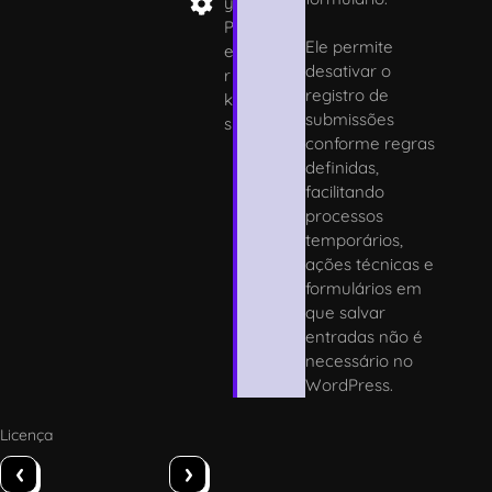
y
P
Ele permite
e
desativar o
r
registro de
k
submissões
s
conforme regras
definidas,
facilitando
processos
temporários,
ações técnicas e
formulários em
que salvar
entradas não é
necessário no
WordPress.
Licença
‹
›