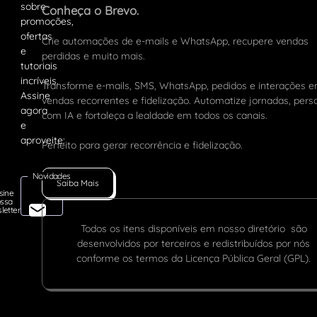
Conheça o Brevo.
Crie automações de e-mails e WhatsApp, recupere vendas
perdidas e muito mais.
Transforme e-mails, SMS, WhatsApp, pedidos e interações 
vendas recorrentes e fidelização. Automatize jornadas, pers
com IA e fortaleça a lealdade em todos os canais.
Perfeito para gerar recorrência e fidelização.
Novidades
Saiba Mais
sine
ssa
letter
Todos os itens disponíveis em nosso diretório são
desenvolvidos por terceiros e redistribuídos por nós
conforme os termos da Licença Pública Geral (GPL).