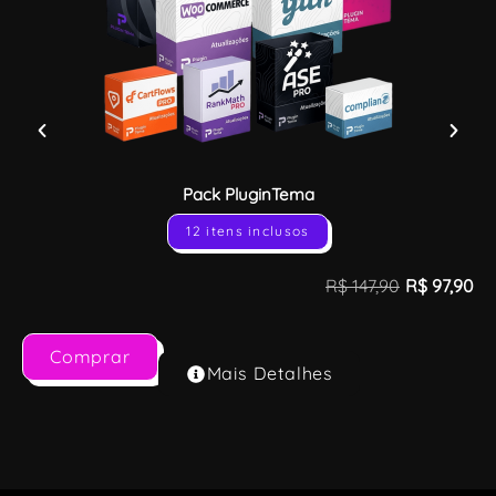
Pack PluginTema
12 itens inclusos
R$
147,90
R$
97,90
Comprar
Mais Detalhes