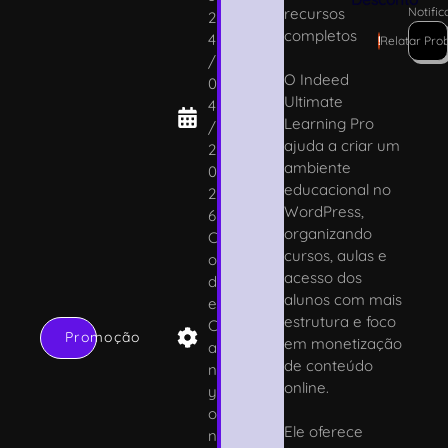
recursos
Notifi
2
completos
4
!
Relatar Pro
/
O Indeed
0
Ultimate
4
Learning Pro
/
ajuda a criar um
2
ambiente
0
educacional no
2
WordPress,
6
organizando
C
cursos, aulas e
o
acesso dos
d
alunos com mais
e
estrutura e foco
C
Promoção
em monetização
a
de conteúdo
n
online.
y
o
Ele oferece
n