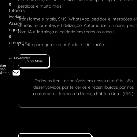
perdidas e muito mais.
Transforme e-mails, SMS, WhatsApp, pedidos e interações 
vendas recorrentes e fidelização. Automatize jornadas, pers
com IA e fortaleça a lealdade em todos os canais.
Perfeito para gerar recorrência e fidelização.
Novidades
Saiba Mais
sine
ssa
letter
Todos os itens disponíveis em nosso diretório são
desenvolvidos por terceiros e redistribuídos por nós
conforme os termos da Licença Pública Geral (GPL).