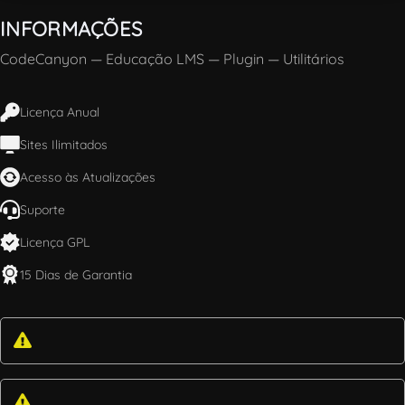
INFORMAÇÕES
CodeCanyon
—
Educação LMS
—
Plugin
—
Utilitários
Licença Anual
Sites Ilimitados
Acesso às Atualizações
Suporte
Licença GPL
15 Dias de Garantia