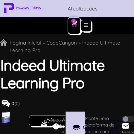
Atualizações
0
Página Inicial
»
CodeCanyon
»
Indeed Ultimate
Learning Pro
Indeed Ultimate
Learning Pro
0
(0)
Monte uma
Acesso
3
Pontos
Favoritar
plataforma de
Imediato
.
Ganhe
339
de
ensino com
5
Receb
Desconto