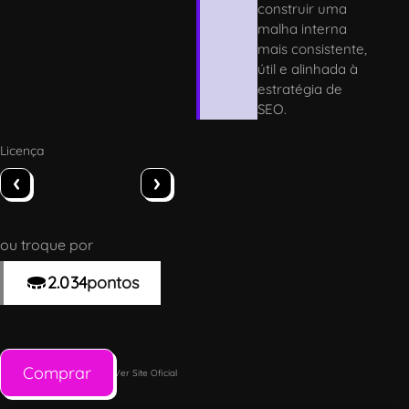
construir uma
malha interna
mais consistente,
útil e alinhada à
estratégia de
SEO.
Licença
‹
›
ou troque por
2.034
pontos
Comprar
Ver Site Oficial