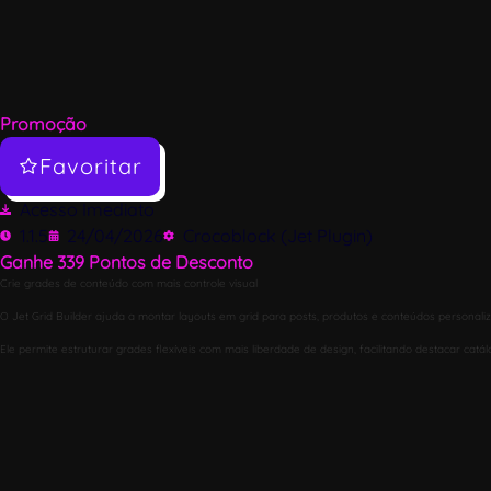
Promoção
Favoritar
Acesso Imediato
1.1.5
24/04/2026
Crocoblock (Jet Plugin)
Ganhe
339
Pontos de Desconto
Crie grades de conteúdo com mais controle visual
O Jet Grid Builder ajuda a montar layouts em grid para posts, produtos e conteúdos personali
Ele permite estruturar grades flexíveis com mais liberdade de design, facilitando destacar cat