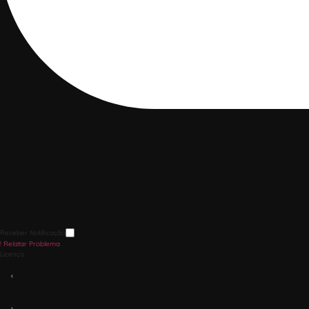
Receber Notificação
!
Relatar Problema
Licença
‹
›