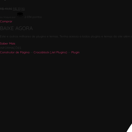
R$
49,90
R$
33,90
2.034
pontos
ou troque por
Comprar
BAIXE AGORA
Este e outros milhares de plugins e temas. Tenha acesso a todos plugins e temas do site além 
Saber Mais
INFORMAÇÕES
Construtor de Página
—
Crocoblock (Jet Plugins)
—
Plugin