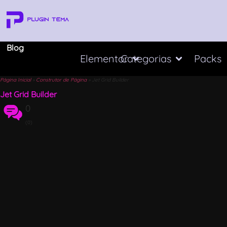
Blog
Elementor
Categorias
Packs
Página Inicial
»
Construtor de Página
»
Jet Grid Builder
Jet Grid Builder
0
(0)