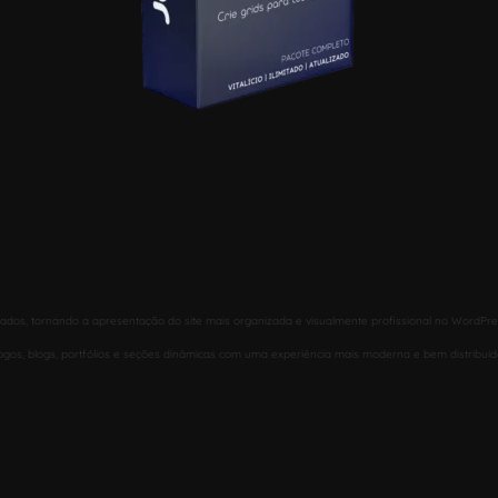
zados, tornando a apresentação do site mais organizada e visualmente profissional no WordPre
álogos, blogs, portfólios e seções dinâmicas com uma experiência mais moderna e bem distribuíd