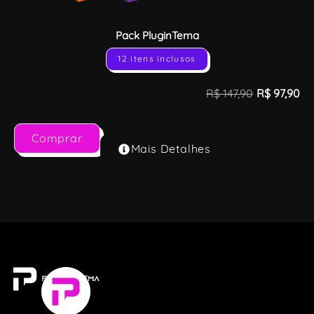
Pack PluginTema
12 itens inclusos
R$
147,90
R$
97,90
Comprar
Mais Detalhes