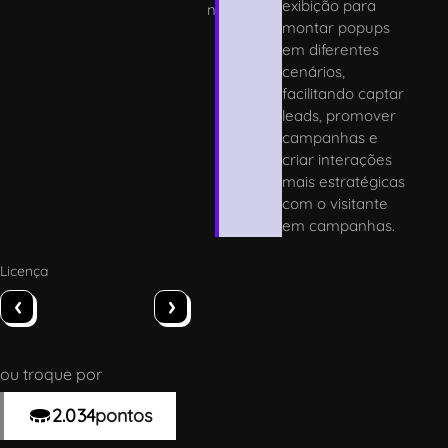
exibição para
n
montar popups
em diferentes
cenários,
facilitando captar
leads, promover
campanhas e
criar interações
mais estratégicas
com o visitante
em campanhas.
Licença
‹
›
ou troque por
2.034
pontos