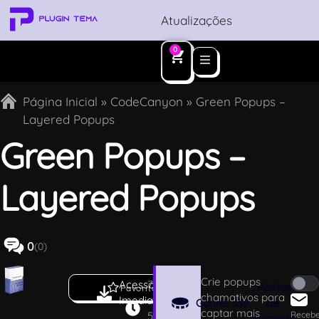
Atualizações
0
Página Inicial
»
CodeCanyon
»
Green Popups –
Layered Popups
Green Popups –
Layered Popups
0
(0)
Crie popups
Acesso
7
Pontos
Favoritar
chamativos para
Imediato
.
Ganhe
339
de
captar mais
5
Receb
Desconto