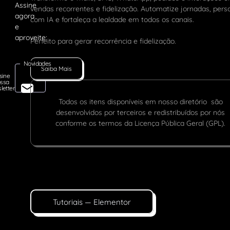
vendas recorrentes e fidelização. Automatize jornadas, pers
com IA e fortaleça a lealdade em todos os canais.
Perfeito para gerar recorrência e fidelização.
Novidades
Saiba Mais
sine
ssa
letter
Todos os itens disponíveis em nosso diretório são
desenvolvidos por terceiros e redistribuídos por nós
conforme os termos da Licença Pública Geral (GPL).
Tutoriais — Elementor