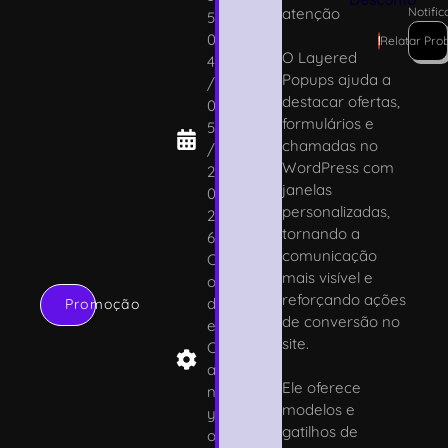
atenção
Notifi
5
0
!
Relatar Pro
O Layered
4
Popups ajuda a
/
destacar ofertas,
0
formulários e
5
chamadas no
/
WordPress com
2
janelas
0
personalizadas,
2
tornando a
6
comunicação
C
mais visível e
o
reforçando ações
d
Promoção
de conversão no
e
site.
C
a
Ele oferece
n
modelos e
y
gatilhos de
o