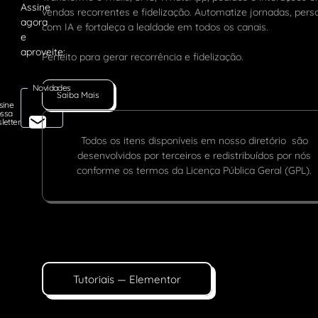
vendas recorrentes e fidelização. Automatize jornadas, pers
com IA e fortaleça a lealdade em todos os canais.
Perfeito para gerar recorrência e fidelização.
Novidades
Saiba Mais
sine
ssa
letter
Todos os itens disponíveis em nosso diretório são
desenvolvidos por terceiros e redistribuídos por nós
conforme os termos da Licença Pública Geral (GPL).
Tutoriais — Elementor