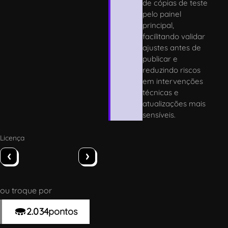
de cópias de teste
pelo painel
principal,
facilitando validar
ajustes antes de
publicar e
reduzindo riscos
em intervenções
técnicas e
atualizações mais
sensíveis.
Licença
‹
›
ou troque por
2.034
pontos