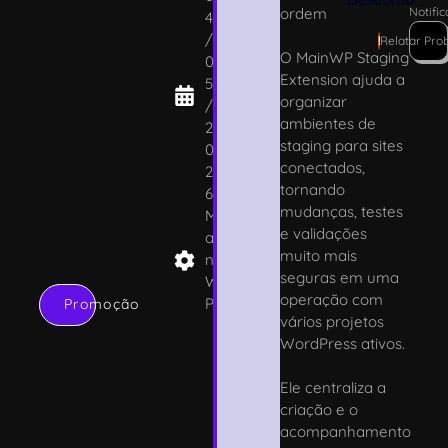
ordem
Notifi
4
/
!
Relatar Pro
O MainWP Staging
0
Extension ajuda a
5
organizar
/
ambientes de
2
staging para sites
0
conectados,
2
tornando
6
mudanças, testes
M
e validações
ai
muito mais
n
seguras em uma
W
operação com
P
Promoção
vários projetos
WordPress ativos.
Ele centraliza a
criação e o
acompanhamento