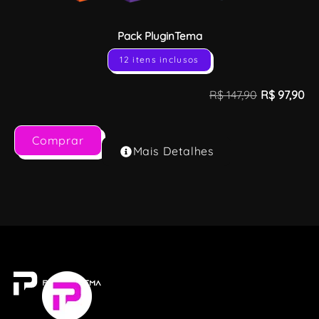
Pack PluginTema
12 itens inclusos
R$
147,90
R$
97,90
Comprar
Mais Detalhes