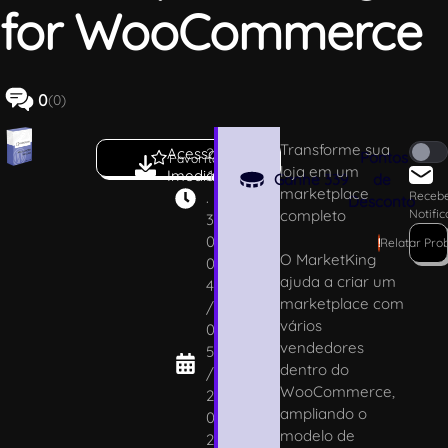
for WooCommerce
0
(0)
Transforme sua
Acesso
2
Pontos
Favoritar
loja em um
Imediato
.1
Ganhe
339
de
marketplace
.
Receb
Desconto
completo
Notifi
3
0
!
Relatar Pro
O MarketKing
0
ajuda a criar um
4
marketplace com
/
vários
0
vendedores
5
dentro do
/
WooCommerce,
2
ampliando o
0
modelo de
2