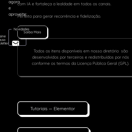
com IA e fortaleça a lealdade em todos os canais.
Perfeito para gerar recorrência e fidelização.
Novidades
Saiba Mais
sine
ssa
letter
Todos os itens disponíveis em nosso diretório são
desenvolvidos por terceiros e redistribuídos por nós
conforme os termos da Licença Pública Geral (GPL).
Tutoriais — Elementor