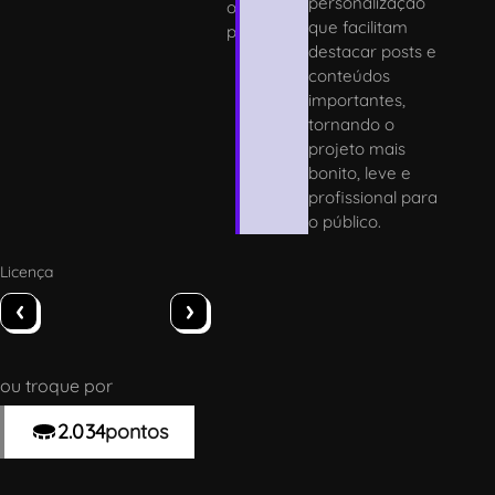
personalização
o
que facilitam
p
destacar posts e
conteúdos
importantes,
tornando o
projeto mais
bonito, leve e
profissional para
o público.
Licença
‹
›
ou troque por
2.034
pontos