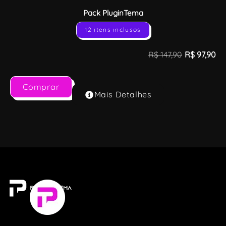
Pack PluginTema
12 itens inclusos
R$
147,90
R$
97,90
Comprar
Mais Detalhes