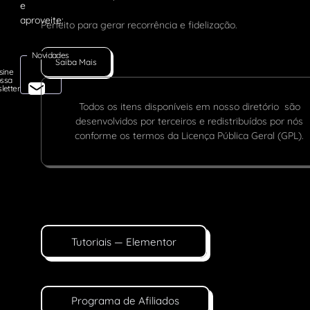
Perfeito para gerar recorrência e fidelização.
Novidades
Saiba Mais
sine
ssa
letter
Todos os itens disponíveis em nosso diretório são
desenvolvidos por terceiros e redistribuídos por nós
conforme os termos da Licença Pública Geral (GPL).
Tutoriais — Elementor
Programa de Afiliados