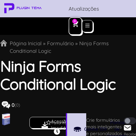
Atualizações
0
Página Inicial
»
Formulário
»
Ninja Forms
Conditional Logic
Ninja Forms
Conditional Logic
0
(0)
Crie formulários
Acesso
3
Pontos
Favoritar
mais inteligentes
Imediato
.1
Ganhe
339
de
e personalizados
.
Receb
Desconto