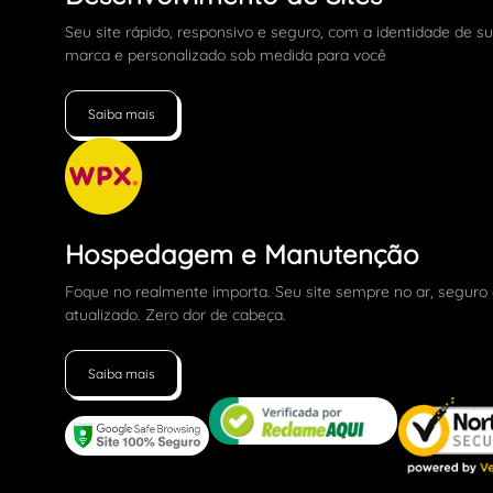
Seu site rápido, responsivo e seguro, com a identidade de s
marca e personalizado sob medida para você
Saiba mais
Hospedagem e Manutenção
Foque no realmente importa. Seu site sempre no ar, seguro
atualizado. Zero dor de cabeça.
Saiba mais