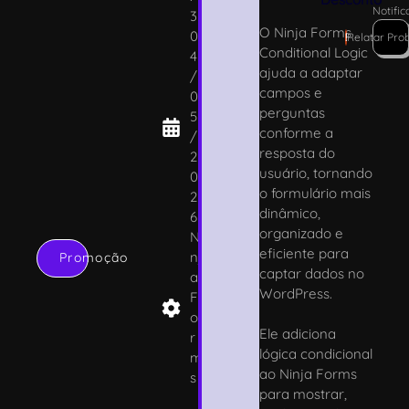
Notifi
3
O Ninja Forms
0
!
Relatar Pro
Conditional Logic
4
ajuda a adaptar
/
campos e
0
perguntas
5
conforme a
/
resposta do
2
usuário, tornando
0
o formulário mais
2
dinâmico,
6
organizado e
Ni
eficiente para
nj
Promoção
captar dados no
a
WordPress.
F
o
Ele adiciona
r
lógica condicional
m
ao Ninja Forms
s
para mostrar,