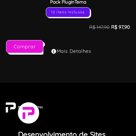
Pack PluginTema
12 itens inclusos
R$
147,90
R$
97,90
Comprar
Mais Detalhes
Desenvolvimento de Sites