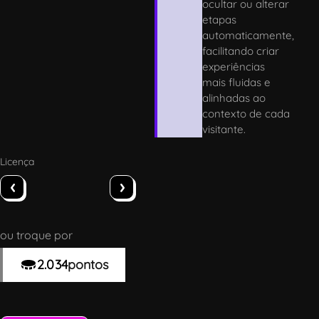
ocultar ou alterar
etapas
automaticamente,
facilitando criar
experiências
mais fluidas e
alinhadas ao
contexto de cada
visitante.
Licença
‹
›
ou troque por
2.034
pontos