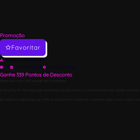
Promoção
Favoritar
Acesso Imediato
1.1
24/04/2026
Ninja Forms
Ganhe
339
Pontos de Desconto
Envie avisos por SMS a partir dos formulários
O Ninja Forms Text Message Notifications ajuda a tornar a comunicação mais rápida, enviando
Ele adiciona notificações por SMS ao Ninja Forms, facilitando confirmar ações, avisar sobre 