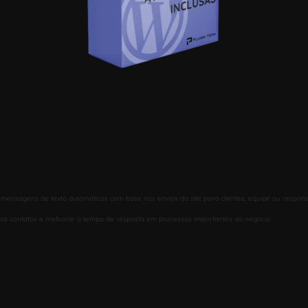
 mensagens de texto automáticas com base nos envios do site para clientes, equipe ou respons
novos contatos e melhorar o tempo de resposta em processos importantes do negócio.