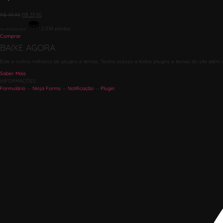
R$
49,90
R$
33,90
2.034
pontos
ou troque por
Comprar
BAIXE AGORA
Este e outros milhares de plugins e temas. Tenha acesso a todos plugins e temas do site além 
Saber Mais
INFORMAÇÕES
Formulário
—
Ninja Forms
—
Notificação
—
Plugin