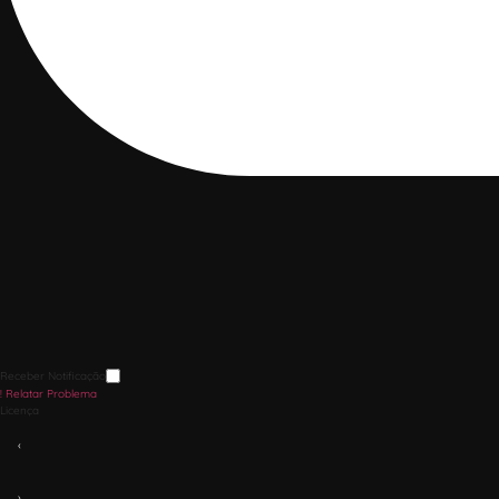
Receber Notificação
!
Relatar Problema
Licença
‹
›