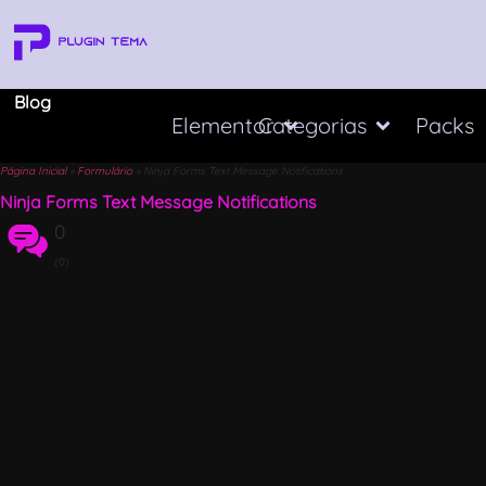
Blog
Elementor
Categorias
Packs
Página Inicial
»
Formulário
»
Ninja Forms Text Message Notifications
Ninja Forms Text Message Notifications
0
(0)