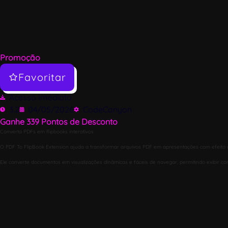
Promoção
Favoritar
Acesso Imediato
3.2
04/05/2026
CodeCanyon
Ganhe
339
Pontos de Desconto
Converta PDFs em flipbooks interativos
O PDF To FlipBook Extension ajuda a transformar arquivos PDF em apresentações com efeito de
Ele converte documentos em visualizações dinâmicas e fáceis de navegar, permitindo exibir cont