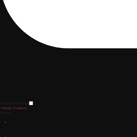
Receber Notificação
!
Relatar Problema
Licença
‹
›