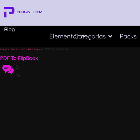
Blog
Elementor
Categorias
Packs
Página Inicial
»
CodeCanyon
»
PDF To FlipBook
PDF To FlipBook
0
(0)