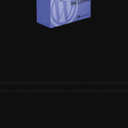
 virar páginas no WordPress, deixando catálogos, manuais e materiais ricos mais envolventes 
eúdo com aparência mais profissional e melhorar a experiência de leitura em desktop, tablet e 