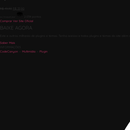
R$
49,90
R$
33,90
2.034
pontos
ou troque por
Comprar
Ver Site Oficial
BAIXE AGORA
Este e outros milhares de plugins e temas. Tenha acesso a todos plugins e temas do site além 
Saber Mais
INFORMAÇÕES
CodeCanyon
—
Multimídia
—
Plugin