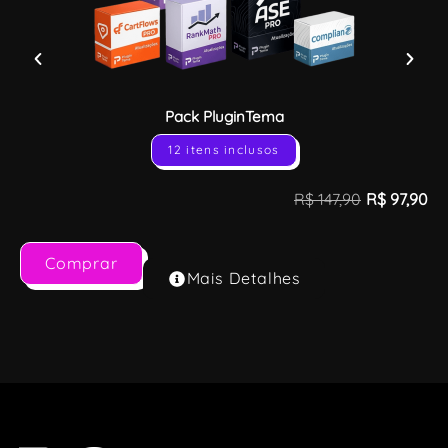
Pack PluginTema
12 itens inclusos
R$
147,90
R$
97,90
Comprar
Mais Detalhes