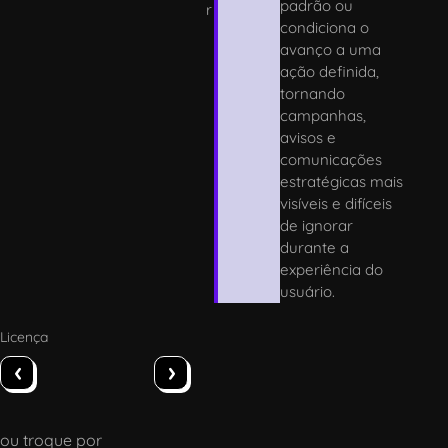
padrão ou
r
condiciona o
avanço a uma
ação definida,
tornando
campanhas,
avisos e
comunicações
estratégicas mais
visíveis e difíceis
de ignorar
durante a
experiência do
usuário.
Licença
‹
›
ou troque por