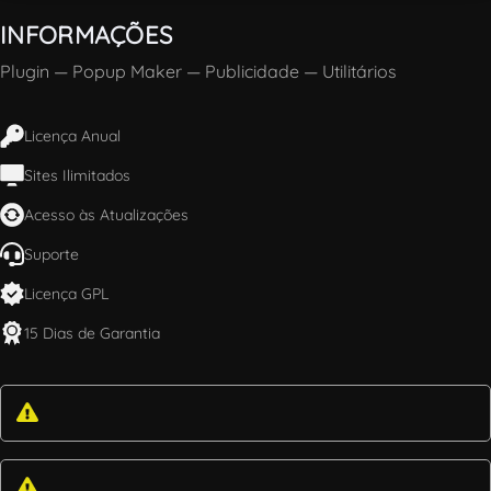
INFORMAÇÕES
Plugin
—
Popup Maker
—
Publicidade
—
Utilitários
Licença Anual
Sites Ilimitados
Acesso às Atualizações
Suporte
Licença GPL
15 Dias de Garantia