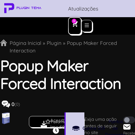
Atualizações
0
Página Inicial
»
Plugin
»
Popup Maker Forced
Interaction
Popup Maker
Forced Interaction
0
(0)
Exija uma ação
Acesso
1.
Pontos
Favoritar
antes de seguir
Imediato
0
Ganhe
339
de
no site
.
Receb
Desconto