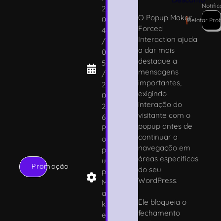
Notifi
2
O Popup Maker
0
!
Relatar Pro
Forced
4
Interaction ajuda
/
a dar mais
0
destaque a
5
mensagens
/
importantes,
2
exigindo
0
interação do
2
visitante com o
6
popup antes de
P
continuar a
o
navegação em
p
áreas específicas
u
Promoção
do seu
p
WordPress.
M
a
Ele bloqueia o
k
fechamento
e