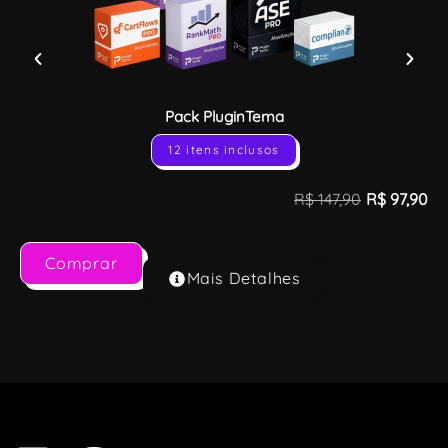
Pack PluginTema
12 itens inclusos
R$
147,90
R$
97,90
Comprar
Mais Detalhes