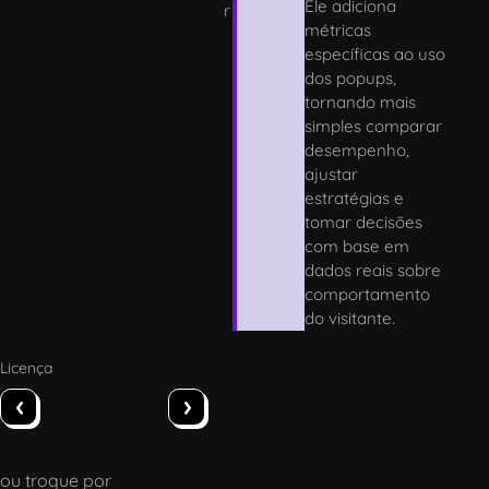
Ele adiciona
r
métricas
específicas ao uso
dos popups,
tornando mais
simples comparar
desempenho,
ajustar
estratégias e
tomar decisões
com base em
dados reais sobre
comportamento
do visitante.
Licença
‹
›
ou troque por