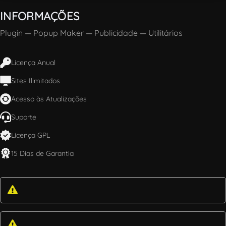
INFORMAÇÕES
Plugin
—
Popup Maker
—
Publicidade
—
Utilitários
Licença Anual
Sites Ilimitados
Acesso às Atualizações
Suporte
Licença GPL
15 Dias de Garantia