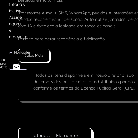
perdidas e muito mais.
Transforme e-mails, SMS, WhatsApp, pedidos e interações 
vendas recorrentes e fidelização. Automatize jornadas, pers
com IA e fortaleça a lealdade em todos os canais.
Perfeito para gerar recorrência e fidelização.
Novidades
Saiba Mais
sine
ssa
letter
Todos os itens disponíveis em nosso diretório são
desenvolvidos por terceiros e redistribuídos por nós
conforme os termos da Licença Pública Geral (GPL).
Tutoriais — Elementor