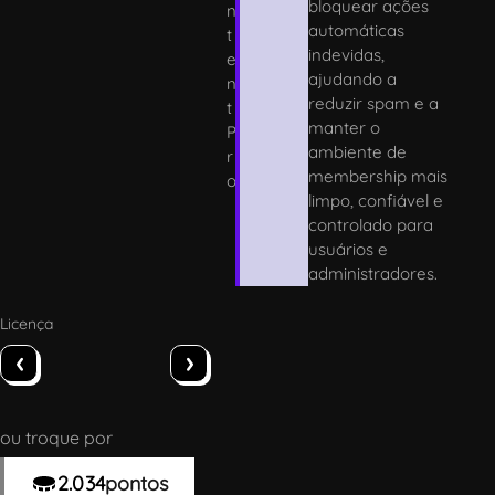
bloquear ações
n
automáticas
t
indevidas,
e
ajudando a
n
reduzir spam e a
t
manter o
P
ambiente de
r
membership mais
o
limpo, confiável e
controlado para
usuários e
administradores.
Licença
‹
›
ou troque por
2.034
pontos