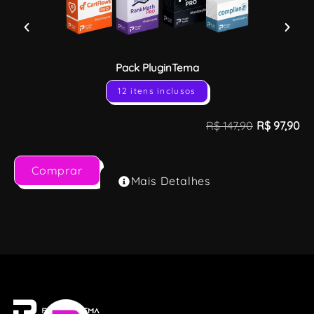
Pack PluginTema
12 itens inclusos
R$
147,90
R$
97,90
Comprar
Mais Detalhes