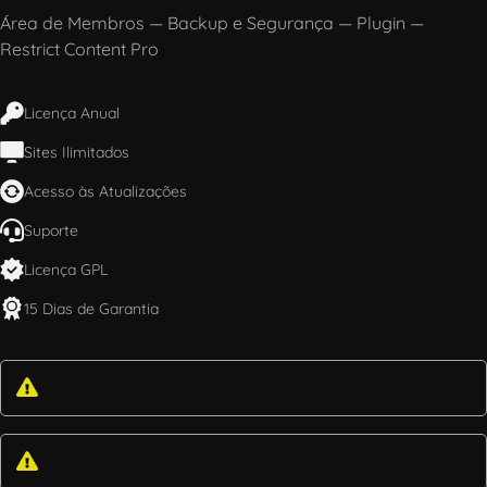
Área de Membros
—
Backup e Segurança
—
Plugin
—
Restrict Content Pro
Licença Anual
Sites Ilimitados
Acesso às Atualizações
Suporte
Licença GPL
15 Dias de Garantia