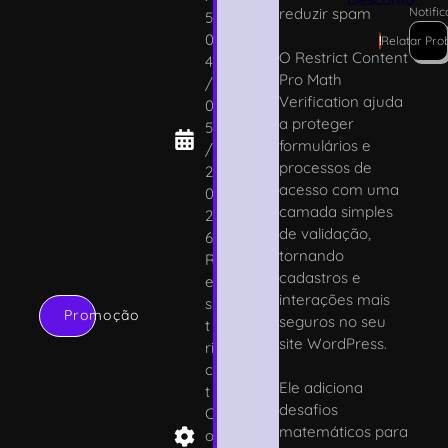
reduzir spam
Notifi
5
0
!
Relatar Pro
O Restrict Content
4
Pro Math
/
Verification ajuda
0
a proteger
5
formulários e
/
processos de
2
acesso com uma
0
camada simples
2
de validação,
6
tornando
R
cadastros e
e
interações mais
s
Promoção
seguros no seu
t
site WordPress.
ri
c
Ele adiciona
t
desafios
C
matemáticos para
o