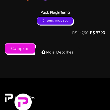
Pack PluginTema
12 itens inclusos
R$
147,90
R$
97,90
Comprar
Mais Detalhes