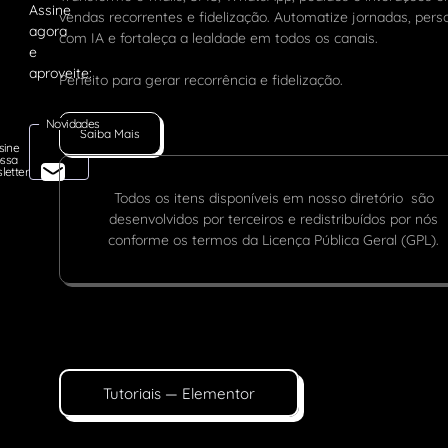
vendas recorrentes e fidelização. Automatize jornadas, pers
com IA e fortaleça a lealdade em todos os canais.
Perfeito para gerar recorrência e fidelização.
Novidades
Saiba Mais
sine
ssa
letter
Todos os itens disponíveis em nosso diretório são
desenvolvidos por terceiros e redistribuídos por nós
conforme os termos da Licença Pública Geral (GPL).
Tutoriais — Elementor