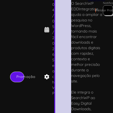
O SearchWP
Notifi
0
EDDIntegration
4
!
Relatar Pro
ajuda a ampliar a
/
pesquisa no
0
WordPress,
5
tornando mais
/
fácil encontrar
2
downloads e
0
produtos digitais
2
com rapidez,
6
contexto e
S
melhor precisão
e
durante a
ar
navegação pelo
c
Promoção
site.
h
W
Ele integra o
P
SearchWP ao
Easy Digital
Downloads,