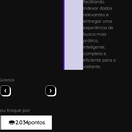
facilitando
indexar dados
relevantes e
entregar uma
experiência de
busca mais
prática,
inteligente,
completa e
eficiente para o
visitante.
Licença
‹
›
ou troque por
2.034
pontos