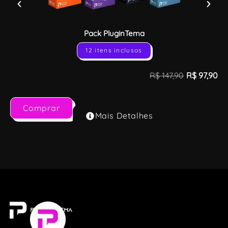
Pack PluginTema
12 itens inclusos
R$
147,90
R$
97,90
Comprar
Mais Detalhes