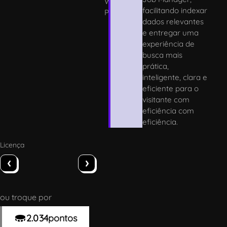
W
facilitando indexar
P
dados relevantes
e entregar uma
experiência de
busca mais
prática,
inteligente, clara e
eficiente para o
visitante com
eficiência com
eficiência.
Licença
‹
›
ou troque por
2.034
pontos