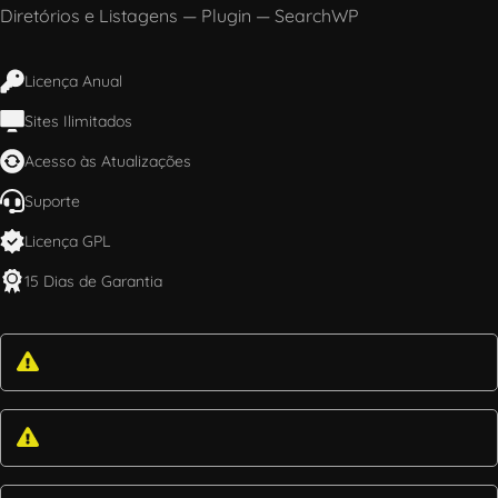
Diretórios e Listagens
—
Plugin
—
SearchWP
Licença Anual
Sites Ilimitados
Acesso às Atualizações
Suporte
Licença GPL
15 Dias de Garantia