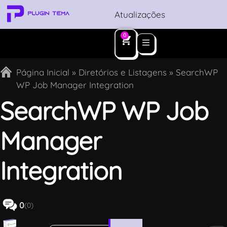
Atualizações
0
Página Inicial
»
Diretórios e Listagens
»
SearchWP
WP Job Manager Integration
SearchWP WP Job
Manager
Integration
0
(0)