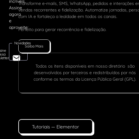
Transforme e-mails, SMS, WhatsApp, pedidos e interações 
vendas recorrentes e fidelização. Automatize jornadas, pers
com IA e fortaleça a lealdade em todos os canais.
Perfeito para gerar recorrência e fidelização.
Novidades
Saiba Mais
sine
ssa
letter
Todos os itens disponíveis em nosso diretório são
desenvolvidos por terceiros e redistribuídos por nós
conforme os termos da Licença Pública Geral (GPL).
Tutoriais — Elementor