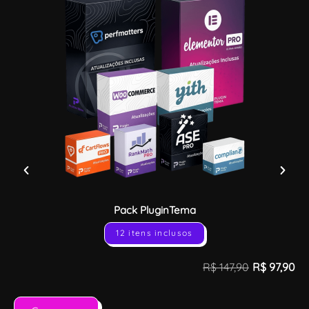
Pack PluginTema
12 itens inclusos
R$
147,90
R$
97,90