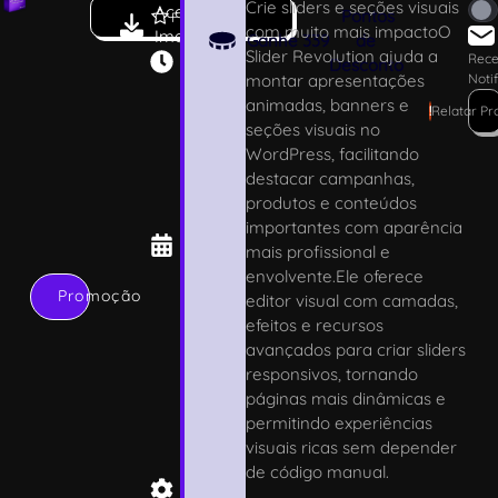
Crie sliders e seções visuais
Acesso
7
Pontos
Favoritar
com muito mais impactoO
Imediato
.
Ganhe
339
de
Slider Revolution ajuda a
0
Rece
Desconto
montar apresentações
Noti
.1
animadas, banners e
0
!
Relatar P
seções visuais no
0
WordPress, facilitando
4
destacar campanhas,
/
produtos e conteúdos
0
importantes com aparência
5
mais profissional e
/
envolvente.Ele oferece
2
Promoção
editor visual com camadas,
0
efeitos e recursos
2
avançados para criar sliders
6
responsivos, tornando
C
páginas mais dinâmicas e
o
permitindo experiências
d
visuais ricas sem depender
e
de código manual.
C