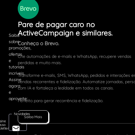
Pare de pagar caro no
ActiveCampaign e similares.
Conheça o Brevo.
Crie automações de e-mails e WhatsApp, recupere vendas
perdidas e muito mais.
Transforme e-mails, SMS, WhatsApp, pedidos e interações 
vendas recorrentes e fidelização. Automatize jornadas, pers
com IA e fortaleça a lealdade em todos os canais.
Perfeito para gerar recorrência e fidelização.
Novidades
Saiba Mais
sine
ssa
letter