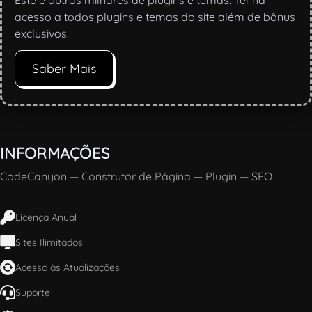
Este e outros milhares de plugins e temas. Tenha
acesso a todos plugins e temas do site além de bônus
exclusivos.
Saber Mais
INFORMAÇÕES
CodeCanyon
—
Construtor de Página
—
Plugin
—
SEO
Licença Anual
Sites Ilimitados
Acesso às Atualizações
Suporte