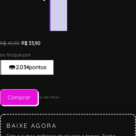
a
n
y
o
n
R$
49,90
R$
33,90
ou troque por
2.034
pontos
Comprar
Ver Site Oficial
BAIXE AGORA