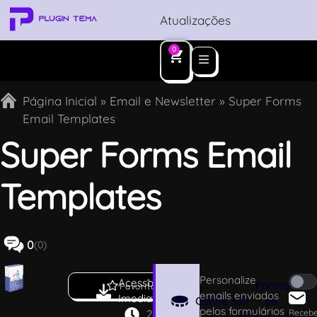
Atualizações
0
Página Inicial
»
Email e Newsletter
»
Super Forms
Email Templates
Super Forms Email
Templates
0
(0)
Personalize
Acesso
1
Pontos
Favoritar
emails enviados
Imediato
.
Ganhe
339
de
pelos formulários
2
Receb
Desconto