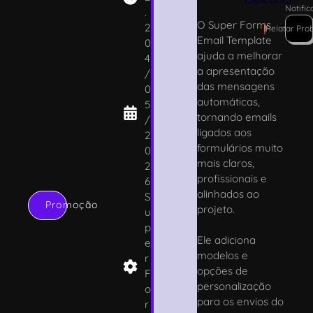
Notifi
.
O Super Forms
2
!
Relatar Pro
Email Template
0
ajuda a melhorar
4
a apresentação
/
das mensagens
0
automáticas,
5
tornando emails
/
ligados aos
2
formulários muito
0
mais claros,
2
profissionais e
6
alinhados ao
S
Promoção
projeto.
u
p
Ele adiciona
e
modelos e
r
opções de
F
personalização
o
para os envios do
r