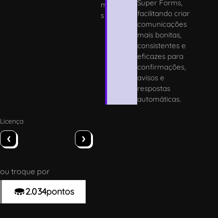
Super Forms,
m
facilitando criar
s
comunicações
mais bonitas,
consistentes e
eficazes para
confirmações,
avisos e
respostas
automáticas.
Licença
‹
›
ou troque por
2.034
pontos