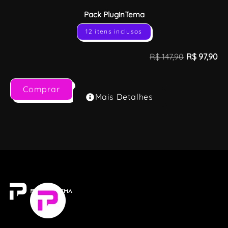
Pack PluginTema
12 itens inclusos
R$
147,90
R$
97,90
Comprar
Mais Detalhes