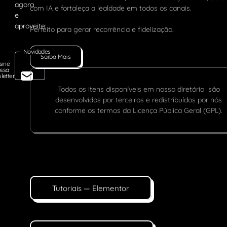
com IA e fortaleça a lealdade em todos os canais.
Perfeito para gerar recorrência e fidelização.
Novidades
Saiba Mais
sine
ssa
letter
Todos os itens disponíveis em nosso diretório são
desenvolvidos por terceiros e redistribuídos por nós
conforme os termos da Licença Pública Geral (GPL).
Tutoriais — Elementor