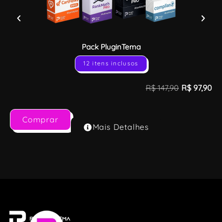
Pack PluginTema
12 itens inclusos
R$
147,90
R$
97,90
Comprar
Mais Detalhes