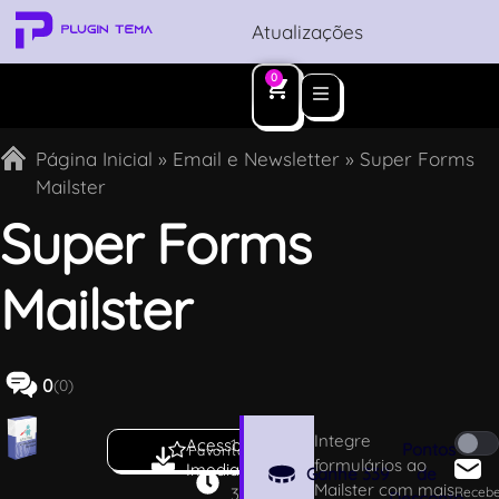
Atualizações
0
Página Inicial
»
Email e Newsletter
»
Super Forms
Mailster
Super Forms
Mailster
0
(0)
Integre
Acesso
1
Pontos
Favoritar
formulários ao
Imediato
.
Ganhe
339
de
Mailster com mais
3
Receb
Desconto