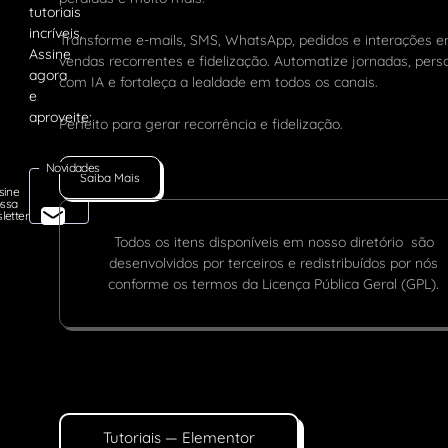
Transforme e-mails, SMS, WhatsApp, pedidos e interações 
vendas recorrentes e fidelização. Automatize jornadas, pers
com IA e fortaleça a lealdade em todos os canais.
Perfeito para gerar recorrência e fidelização.
Novidades
Saiba Mais
sine
ssa
letter
Todos os itens disponíveis em nosso diretório são
desenvolvidos por terceiros e redistribuídos por nós
conforme os termos da Licença Pública Geral (GPL).
Tutoriais — Elementor