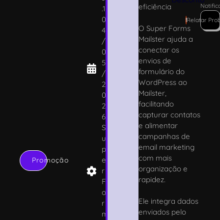
eficiência
Notifi
.1
0
!
Relatar Pro
O Super Forms
4
Mailster ajuda a
/
conectar os
0
envios de
5
formulário do
/
WordPress ao
2
Mailster,
0
facilitando
2
capturar contatos
6
e alimentar
S
campanhas de
u
email marketing
p
com mais
e
Promoção
organização e
r
rapidez.
F
o
Ele integra dados
r
enviados pelo
m