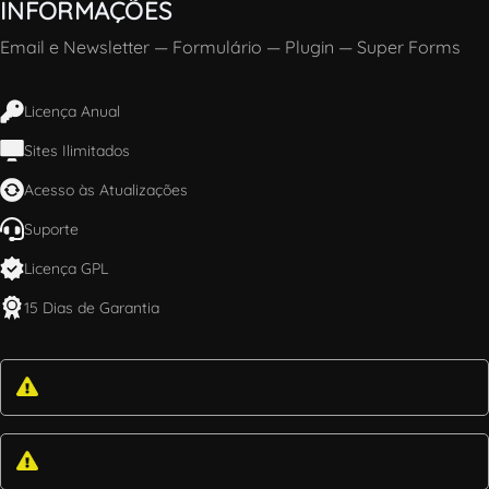
INFORMAÇÕES
Email e Newsletter
—
Formulário
—
Plugin
—
Super Forms
Licença Anual
Sites Ilimitados
Acesso às Atualizações
Suporte
Licença GPL
15 Dias de Garantia