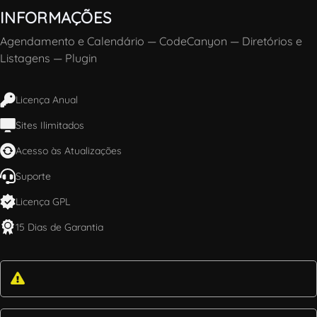
INFORMAÇÕES
Agendamento e Calendário
—
CodeCanyon
—
Diretórios e
Listagens
—
Plugin
Licença Anual
Sites Ilimitados
Acesso às Atualizações
Suporte
Licença GPL
15 Dias de Garantia