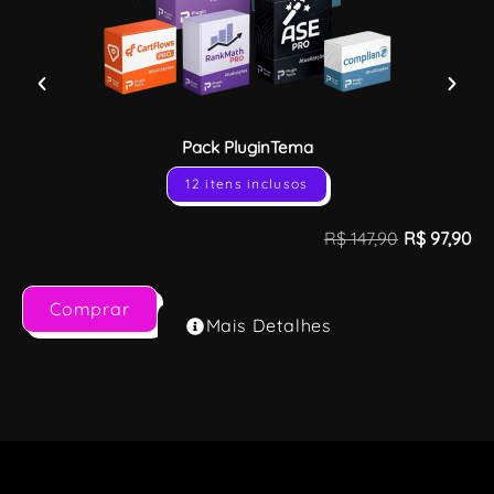
Pack PluginTema
12 itens inclusos
R$
147,90
R$
97,90
Comprar
Mais Detalhes