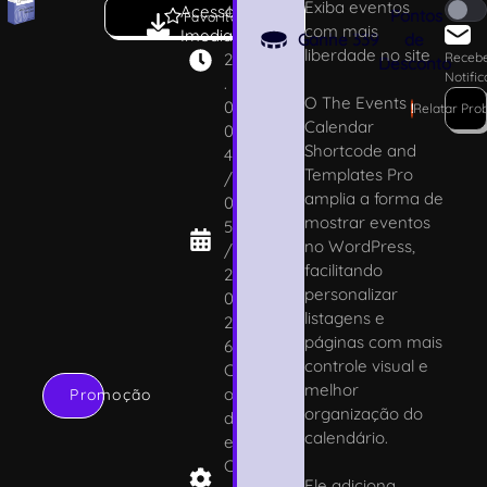
Exiba eventos
Acesso
4
Pontos
Favoritar
com mais
Imediato
.
Ganhe
339
de
liberdade no site
2
Receb
Desconto
Notifi
.
O The Events
0
!
Relatar Pro
Calendar
0
Shortcode and
4
Templates Pro
/
amplia a forma de
0
mostrar eventos
5
no WordPress,
/
facilitando
2
personalizar
0
listagens e
2
páginas com mais
6
controle visual e
C
melhor
o
Promoção
organização do
d
calendário.
e
C
Ele adiciona