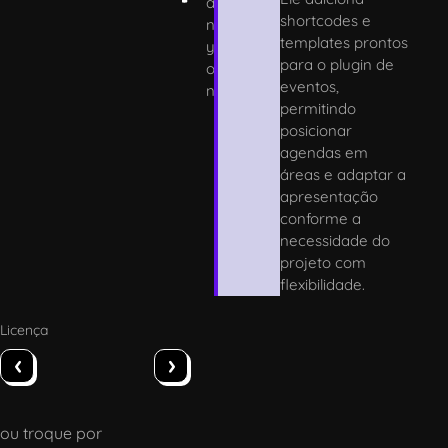
a
shortcodes e
n
templates prontos
y
para o plugin de
o
eventos,
n
permitindo
posicionar
agendas em
áreas e adaptar a
apresentação
conforme a
necessidade do
projeto com
flexibilidade.
Licença
‹
›
ou troque por