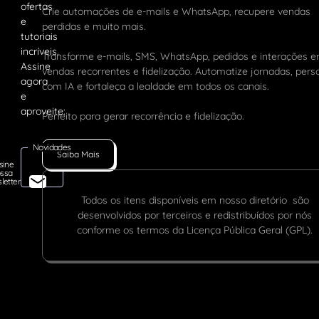
Crie automações de e-mails e WhatsApp, recupere vendas
perdidas e muito mais.
Transforme e-mails, SMS, WhatsApp, pedidos e interações 
vendas recorrentes e fidelização. Automatize jornadas, pers
com IA e fortaleça a lealdade em todos os canais.
Perfeito para gerar recorrência e fidelização.
Novidades
Saiba Mais
sine
ssa
letter
Todos os itens disponíveis em nosso diretório são
desenvolvidos por terceiros e redistribuídos por nós
conforme os termos da Licença Pública Geral (GPL).